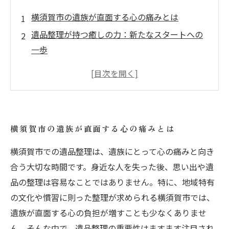
横須賀市の遺族が直面する心の痛みとは
遺品整理が持つ癒しの力：新たなスタートへの
一歩
地域特有の文化を考慮した遺品整理の重要性
プロフェッショナルによる遺品整理：心の負担
を軽減する方法
大切な品々を整理し、故人の思い出を守る
横須賀市の遺族が直面する心の痛みとは
横須賀市での遺品整理がもたらす安心感
横須賀市での遺品整理は、遺族にとって心の痛みと向き
新たな一歩を踏み出すための遺品整理サービス
合う大切な時間です。身近な人を失った後、思い出や遺
の紹介
品の整理は容易なことではありません。特に、地域特有
の文化や慣習に則った整理が求められる横須賀市では、
遺族が直面する心の負担が増すことも少なくありませ
ん。そんな中で、遺品整理の重要性はますます注目され