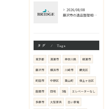
2026/08/08
藤沢市の遺品整理相談と見積もり費用の基本知識
タグ
Tags
東京都
清瀬市
神奈川県
綾瀬市
藤沢市
横浜市
川崎市
鶴見区
町田市
中野区
葉山町
保土ヶ谷区
座間市
団地
5階
エレベーターなし
多摩市
大型家具
古い家電