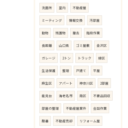
洗面所
室内
不動産屋
ミーティング
情報交換
汚部屋
動物
残置物
撤去
階段作業
長距離
山口県
ゴミ屋敷
金沢区
ガレージ
2トン
トラック
緑区
生活保護
整理
戸建て
平屋
麻生区
アパート
神奈川区
2部屋
能見台
海老名市
南区
不要品回収
部屋の整理
不動産屋案件
会談作業
酷暑
不動産売却
リフォーム屋