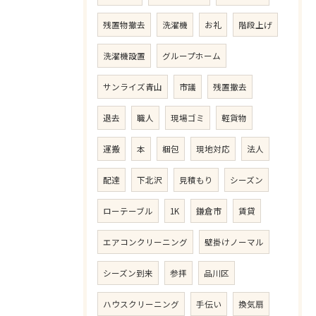
残置物撤去
洗濯機
お礼
階段上げ
洗濯機設置
グループホーム
サンライズ青山
市議
残置撤去
退去
職人
現場ゴミ
軽貨物
運搬
本
梱包
現地対応
法人
配達
下北沢
見積もり
シーズン
ローテーブル
1K
鎌倉市
賃貸
エアコンクリーニング
壁掛けノーマル
シーズン到来
参拝
品川区
ハウスクリーニング
手伝い
換気扇