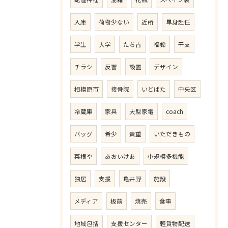
入庫
荷物少ない
近所
単身赴任
学生
大学
たち吉
福鈴
干支
チラシ
反響
設置
デザイン
相模原市
接骨院
いどばた
中央区
冷蔵庫
家具
大型家電
coach
バッグ
希少
貴重
いただきもの
菜根や
あおいけあ
小規模多機能
独居
支援
亀井野
施設
メディア
板前
焼売
食事
地域包括
支援センター
軽貨物配送