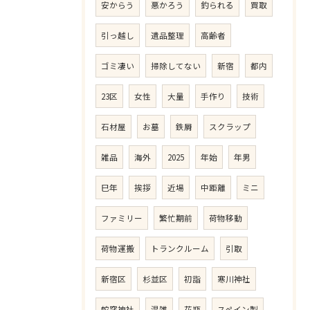
安からう
悪かろう
釣られる
買取
引っ越し
遺品整理
高齢者
ゴミ凄い
掃除してない
新宿
都内
23区
女性
大量
手作り
技術
石材屋
お墓
鉄屑
スクラップ
雑品
海外
2025
年始
年男
巳年
挨拶
近場
中距離
ミニ
ファミリー
繁忙期前
荷物移動
荷物運搬
トランクルーム
引取
新宿区
杉並区
初詣
寒川神社
蛇窪神社
混雑
花瓶
スペイン製