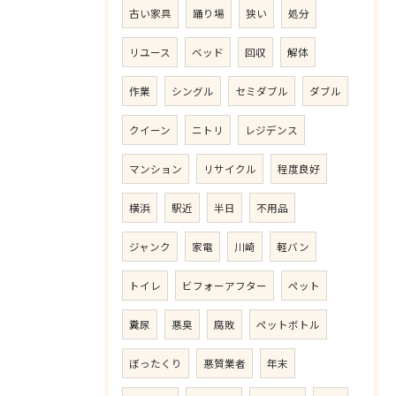
古い家具
踊り場
狭い
処分
リユース
ベッド
回収
解体
作業
シングル
セミダブル
ダブル
クイーン
ニトリ
レジデンス
マンション
リサイクル
程度良好
横浜
駅近
半日
不用品
ジャンク
家電
川崎
軽バン
トイレ
ビフォーアフター
ペット
糞尿
悪臭
腐敗
ペットボトル
ぼったくり
悪質業者
年末