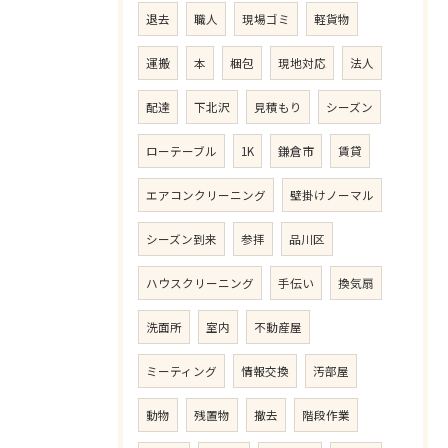
退去
職人
現場ゴミ
軽貨物
運搬
本
梱包
現地対応
法人
配達
下北沢
見積もり
シーズン
ローテーブル
1K
鎌倉市
賃貸
エアコンクリーニング
壁掛けノーマル
シーズン到来
参拝
品川区
ハウスクリーニング
手伝い
換気扇
洗面所
室内
不動産屋
ミーティング
情報交換
汚部屋
動物
残置物
撤去
階段作業