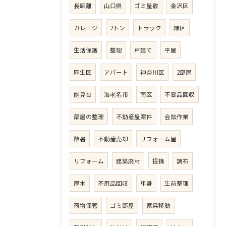
長距離
山口県
ゴミ屋敷
金沢区
ガレージ
2トン
トラック
緑区
生活保護
整理
戸建て
平屋
麻生区
アパート
神奈川区
2部屋
能見台
海老名市
南区
不要品回収
部屋の整理
不動産屋案件
会談作業
酷暑
不動産売却
リフォーム屋
リフォーム
建築廃材
提携
調布
厚木
不用品回収
単身
生前整理
荷物保管
ゴミ部屋
家具移動