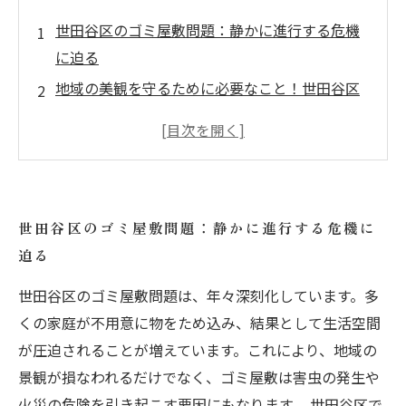
世田谷区のゴミ屋敷問題：静かに進行する危機
に迫る
地域の美観を守るために必要なこと！世田谷区
の住民が抱える不要品とは
害虫や衛生問題を招くゴミ屋敷の実態とその影
響
不要品回収業者の選び方とリサイクルの意義を
世田谷区のゴミ屋敷問題：静かに進行する危機に
考える
迫る
ゴミ屋敷解消のための具体的アクションプラン
を提案
世田谷区のゴミ屋敷問題は、年々深刻化しています。多
あなたの大切な空間を取り戻すために：世田谷
くの家庭が不用意に物をため込み、結果として生活空間
区の成功事例
が圧迫されることが増えています。これにより、地域の
景観が損なわれるだけでなく、ゴミ屋敷は害虫の発生や
快適な未来へ！世田谷区のゴミ屋敷対策とコミ
火災の危険を引き起こす要因にもなります。 世田谷区で
ュニティの力