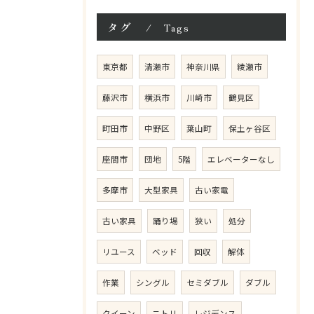
タグ
Tags
東京都
清瀬市
神奈川県
綾瀬市
藤沢市
横浜市
川崎市
鶴見区
町田市
中野区
葉山町
保土ヶ谷区
座間市
団地
5階
エレベーターなし
多摩市
大型家具
古い家電
古い家具
踊り場
狭い
処分
リユース
ベッド
回収
解体
作業
シングル
セミダブル
ダブル
クイーン
ニトリ
レジデンス