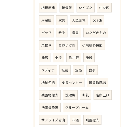
相模原市
接骨院
いどばた
中央区
冷蔵庫
家具
大型家電
coach
バッグ
希少
貴重
いただきもの
菜根や
あおいけあ
小規模多機能
独居
支援
亀井野
施設
メディア
板前
焼売
食事
地域包括
支援センター
軽貨物配送
残置物撤去
洗濯機
お礼
階段上げ
洗濯機設置
グループホーム
サンライズ青山
市議
残置撤去