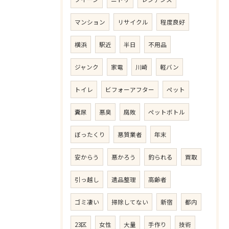
マンション
リサイクル
程度良好
横浜
駅近
半日
不用品
ジャンク
家電
川崎
軽バン
トイレ
ビフォーアフター
ペット
糞尿
悪臭
腐敗
ペットボトル
ぼったくり
悪質業者
年末
安からう
悪かろう
釣られる
買取
引っ越し
遺品整理
高齢者
ゴミ凄い
掃除してない
新宿
都内
23区
女性
大量
手作り
技術