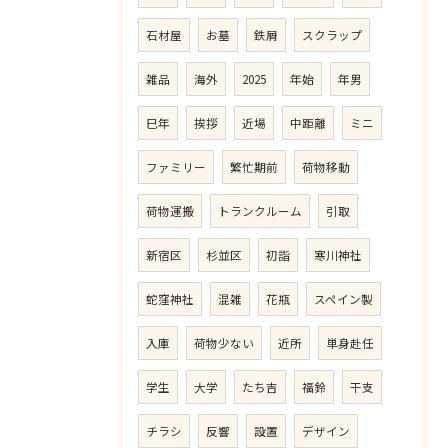
石材屋
お墓
鉄屑
スクラップ
雑品
海外
2025
年始
年男
巳年
挨拶
近場
中距離
ミニ
ファミリー
繁忙期前
荷物移動
荷物運搬
トランクルーム
引取
新宿区
杉並区
初詣
寒川神社
蛇窪神社
混雑
花瓶
スペイン製
入庫
荷物少ない
近所
単身赴任
学生
大学
たち吉
福鈴
干支
チラシ
反響
設置
デザイン