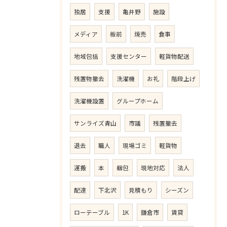
独居
支援
亀井野
施設
メディア
板前
焼売
食事
地域包括
支援センター
軽貨物配送
残置物撤去
洗濯機
お礼
階段上げ
洗濯機設置
グループホーム
サンライズ青山
市議
残置撤去
退去
職人
現場ゴミ
軽貨物
運搬
本
梱包
現地対応
法人
配達
下北沢
見積もり
シーズン
ローテーブル
1K
鎌倉市
賃貸