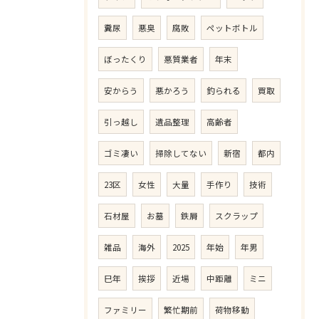
糞尿
悪臭
腐敗
ペットボトル
ぼったくり
悪質業者
年末
安からう
悪かろう
釣られる
買取
引っ越し
遺品整理
高齢者
ゴミ凄い
掃除してない
新宿
都内
23区
女性
大量
手作り
技術
石材屋
お墓
鉄屑
スクラップ
雑品
海外
2025
年始
年男
巳年
挨拶
近場
中距離
ミニ
ファミリー
繁忙期前
荷物移動