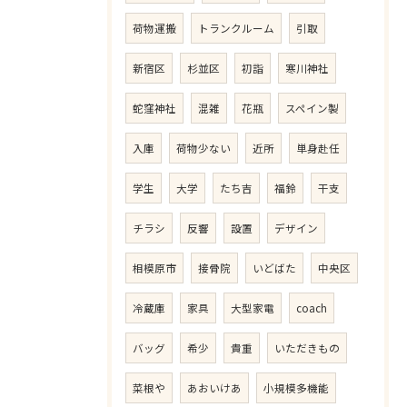
荷物運搬
トランクルーム
引取
新宿区
杉並区
初詣
寒川神社
蛇窪神社
混雑
花瓶
スペイン製
入庫
荷物少ない
近所
単身赴任
学生
大学
たち吉
福鈴
干支
チラシ
反響
設置
デザイン
相模原市
接骨院
いどばた
中央区
冷蔵庫
家具
大型家電
coach
バッグ
希少
貴重
いただきもの
菜根や
あおいけあ
小規模多機能