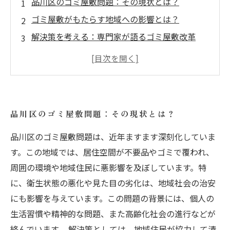
品川区のゴミ屋敷問題：その現状とは？
ゴミ屋敷がもたらす地域への影響とは？
解決策を考える：専門家が語るゴミ屋敷改革
地域住民の声を拾う：捨てられないものへの対
処法
不用品回収業界が提案する効果的な解決策
安心して暮らせる品川区へ：みんなの協力で実
品川区のゴミ屋敷問題：その現状とは？
現する未来
品川区のゴミ屋敷問題は、近年ますます深刻化していま
あなたもできる！ゴミ屋敷問題を解決するため
す。この地域では、居住空間が不要品やゴミで覆われ、
の第一歩
周囲の環境や地域住民に悪影響を及ぼしています。特
に、衛生状態の悪化や見た目の劣化は、地域社会の治安
にも影響を与えています。この問題の背景には、個人の
生活習慣や精神的な問題、また高齢化社会の進行などが
絡んでいます。 解決策としては、地域住民が協力して清