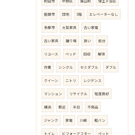
町田市
中野区
葉山町
保土ヶ谷区
座間市
団地
5階
エレベーターなし
多摩市
大型家具
古い家電
古い家具
踊り場
狭い
処分
リユース
ベッド
回収
解体
作業
シングル
セミダブル
ダブル
クイーン
ニトリ
レジデンス
マンション
リサイクル
程度良好
横浜
駅近
半日
不用品
ジャンク
家電
川崎
軽バン
トイレ
ビフォーアフター
ペット