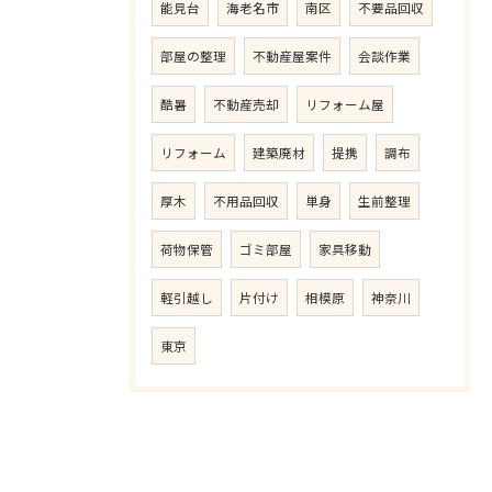
能見台
海老名市
南区
不要品回収
部屋の整理
不動産屋案件
会談作業
酷暑
不動産売却
リフォーム屋
リフォーム
建築廃材
提携
調布
厚木
不用品回収
単身
生前整理
荷物保管
ゴミ部屋
家具移動
軽引越し
片付け
相模原
神奈川
東京