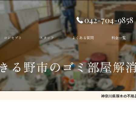
042-704-9858
コンセプト
スタッフ
よくある質問
料金一覧
生前整理
きる野市のゴミ部屋解
遺品整理
ゴミ部屋
神奈川県厚木の不用品
ゴミ屋敷
不用品回収
残置物撤去