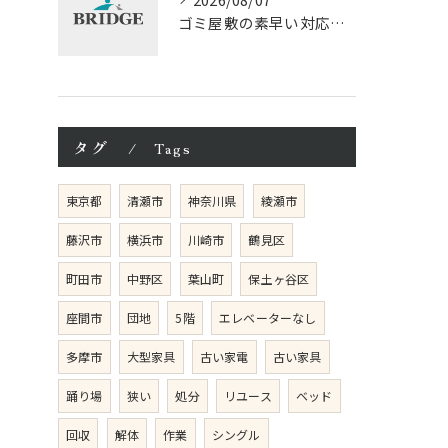
ゴミ屋敷の素早い対応と神奈川県横浜市で安心して片付けを進める具体的なポイント
タグ
Tags
東京都
清瀬市
神奈川県
綾瀬市
藤沢市
横浜市
川崎市
鶴見区
町田市
中野区
葉山町
保土ヶ谷区
座間市
団地
5階
エレベーターなし
多摩市
大型家具
古い家電
古い家具
踊り場
狭い
処分
リユース
ベッド
回収
解体
作業
シングル