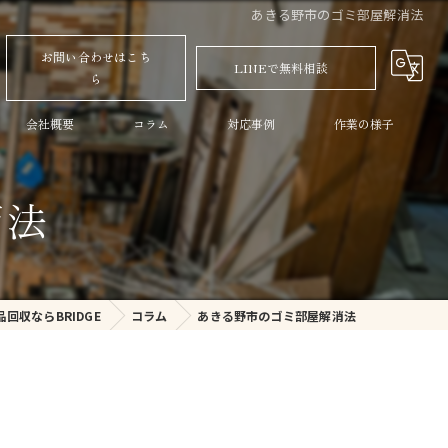
あきる野市のゴミ部屋解消法
お問い合わせはこち
LINEで無料相談
ら
会社概要
コラム
対応事例
作業の様子
消法
回収ならBRIDGE
コラム
あきる野市のゴミ部屋解消法