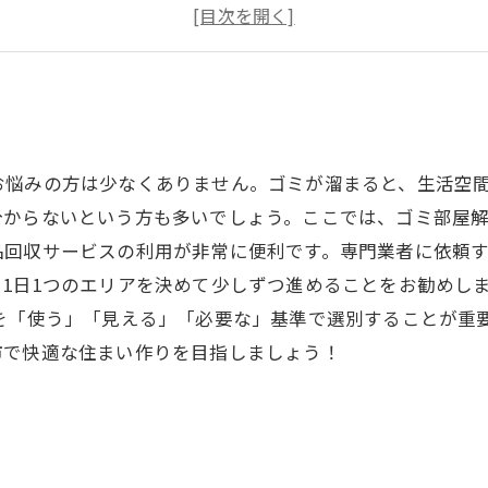
ゴミ部屋解消の具体的なステップとノウハウ
あきる野市での快適な住まい作りのために
ゴミ部屋からの脱出！あきる野市での成功事例
お悩みの方は少なくありません。ゴミが溜まると、生活空
からないという方も多いでしょう。ここでは、ゴミ部屋解
品回収サービスの利用が非常に便利です。専門業者に依頼
1日1つのエリアを決めて少しずつ進めることをお勧めし
を「使う」「見える」「必要な」基準で選別することが重
市で快適な住まい作りを目指しましょう！