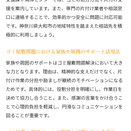
無理のないスケジュールで片付けを継続す
援を案内しています。また、専門の片付け業者や相談窓
る方法
口に連絡することで、効率的かつ安全に問題に対応可能
ゴミ屋敷 ハウスクリーニングを活用した効
です。神奈川県大和市の地域特性を踏まえた相談先を積
果的整理
極的に利用しましょう。
作業時のトラブル回避と近隣配慮のポイン
ト
ゴミ屋敷問題における家族や周囲のサポート活用法
ゴミ屋敷掃除業者活用で負担を減らすテク
家族や周囲のサポートはゴミ屋敷問題解決において大き
ニック
な力となります。理由は、精神的な支えだけでなく、片
自分でできるゴミ屋敷整理のポイント
付け作業の分担や励ましが継続のモチベーションになる
ゴミ屋敷整理を自分で進めるための基本手
ためです。具体的には、役割分担を明確にし、作業日を
順
決めて協力し合うこと。また、感謝の言葉をかけ合うこ
分別・梱包作業で効率よくゴミ屋敷を片付
とで心理的負担を軽減し、円滑なコミュニケーションを
ける
図ることが重要です。
自治体ルールを守ったゴミ屋敷処分のポイ