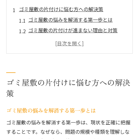
ゴミ屋敷の片付けに悩む方への解決策
ゴミ屋敷の悩みを解消する第一歩とは
ゴミ屋敷の片付けが進まない理由と対策
ゴミ屋敷解決のために知っておきたい心構
え
自分だけで悩まないゴミ屋敷の相談先ガイ
ド
ゴミ屋敷の片付けに悩む方への解決
ゴミ屋敷問題における家族や周囲のサポー
ト活用法
策
ゴミ屋敷と健康リスクの関係と早期対処の
重要性
ゴミ屋敷の悩みを解消する第一歩とは
効率よく進めるゴミ屋敷処分の手順
ゴミ屋敷の悩みを解消する第一歩は、現状を正確に把握
ゴミ屋敷処分は計画的な作業手順がカギ
することです。なぜなら、問題の規模や種類を理解しな