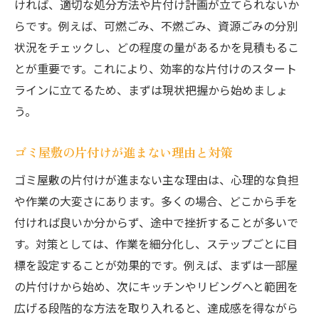
ければ、適切な処分方法や片付け計画が立てられないか
分別から搬出までのゴミ屋敷整理の流れ
らです。例えば、可燃ごみ、不燃ごみ、資源ごみの分別
ゴミ屋敷清掃を効率化するポイントとは
状況をチェックし、どの程度の量があるかを見積もるこ
ゴミ屋敷片付け費用を抑えるコツとおすす
とが重要です。これにより、効率的な片付けのスタート
め方法
ラインに立てるため、まずは現状把握から始めましょ
ゴミ屋敷掃除業者の利用タイミングとメリ
う。
ット
ゴミ屋敷処分後のハウスクリーニング対策
ゴミ屋敷の片付けが進まない理由と対策
大和市で知っておきたいゴミ屋敷の費用相場
ゴミ屋敷の片付けが進まない主な理由は、心理的な負担
ゴミ屋敷処分の費用相場を知って安心対応
や作業の大変さにあります。多くの場合、どこから手を
ゴミ屋敷片付け費用 一軒家と集合住宅の違
付ければ良いか分からず、途中で挫折することが多いで
い
す。対策としては、作業を細分化し、ステップごとに目
ゴミ屋敷片付け費用 3LDKや間取り別の目安
標を設定することが効果的です。例えば、まずは一部屋
の片付けから始め、次にキッチンやリビングへと範囲を
見積もり時に確認すべき追加料金と注意点
広げる段階的な方法を取り入れると、達成感を得ながら
片付け業者 値段の比較で賢く選ぶ方法