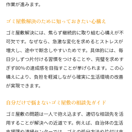
作業が進みます。
相場を知ることでゴミ屋敷片付け費用を適
正に
ゴミ屋敷解決のために知っておきたい心構え
ゴミ屋敷と散らかった部屋の違いを解説
ゴミ屋敷解決には、焦らず継続的に取り組む心構えが不
ゴミ屋敷と散らかった部屋の違いを正しく
可欠です。なぜなら、急激な変化を求めるとストレスが
理解
増大し、途中で断念しやすいためです。具体的には、毎
ゴミ屋敷と認定される基準や特徴について
日少しずつ片付ける習慣をつけることや、完璧を求めす
見分け方のポイントと自宅チェック方法
ぎず80％の達成感を目指すことが挙げられます。この心
健康や近隣トラブルへの影響の違い
構えにより、負担を軽減しながら確実に生活環境の改善
ゴミ屋敷片付け費用に影響する要素を把握
が実現できます。
違いを知って適切なゴミ屋敷対策を考える
自分だけで悩まないゴミ屋敷の相談先ガイド
片付け作業を成功させるコツと注意点
ゴミ屋敷の問題は一人で抱え込まず、適切な相談先を活
ゴミ屋敷片付けを成功させる準備と心構え
用することが解決への近道です。例えば、自治体の生活
安全にゴミ屋敷清掃を進めるための注意点
支援課や清掃センターでは、ゴミの処分方法や片付け支