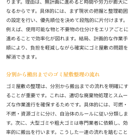
ります。理由は、無計画に進めると時間や労力が膨大に
術
なるからです。具体的には、まず現状の把握と整理範囲
清潔な住まいを維持するための片付け術
の設定を行い、優先順位を決めて段階的に片付けます。
ゴミ屋敷防止に役立つ日常の片付け習慣
例えば、使用可能な物と不要物の仕分けをエリアごとに
定期的な整理でゴミ屋敷化を未然に防ぐ方
進めることで効率化が図れます。結局、計画的な作業手
法
順により、負担を軽減しながら確実にゴミ屋敷の問題を
解消できます。
ハウスクリーニングを取り入れて清潔を保
つコツ
分別から搬出までのゴミ屋敷整理の流れ
住まいを快適に保つための収納アイデア
ゴミ屋敷の整理は、分別から搬出までの流れを明確にす
ゴミ屋敷片付け後の維持管理ポイント
ることが重要です。これは、適切な廃棄物処理とスムー
再発防止のためのサポートサービス活用法
ズな作業進行を確保するためです。具体的には、可燃・
不燃・資源ゴミに分け、自治体のルールに従い分類しま
す。次に、大型ゴミや粗大ゴミは専門業者に依頼し、効
率的に搬出を行います。こうした一連の流れを踏むこと