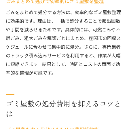
ゴミ屋敷と散らかった部屋の特徴を解説
ごみまとめて処分で効率的にゴミ屋敷を整理
生活に及ぼす影響から見るゴミ屋敷の違い
ごみをまとめて処分する方法は、効率的なゴミ屋敷整理
判断基準でゴミ屋敷と部屋の違いを見分け
に効果的です。理由は、一括で処分することで搬出回数
る
や手間を減らせるためです。具体的には、可燃ごみや不
燃ごみ、粗大ごみを種類ごとにまとめ、座間市の回収ス
ゴミ屋敷と部屋の片付け方法の違いとは
ケジュールに合わせて集中的に処分。さらに、専門業者
衛生面から考えるゴミ屋敷のリスクと対策
のトラック積み込みサービスを利用すると、作業が大幅
ゴミ屋敷問題の深刻度を見極めるポイント
に短縮できます。結果として、時間とコストの両面で効
片付け期間と作業ステップを徹底解説
率的な整理が可能です。
ゴミ屋敷片付けにかかる期間の目安と流れ
効率的なゴミ屋敷片付けの作業手順を紹介
作業計画の立て方でゴミ屋敷処分を時短す
ゴミ屋敷の処分費用を抑えるコツと
る
は
作業人数や準備でゴミ屋敷片付け期間が変
わる