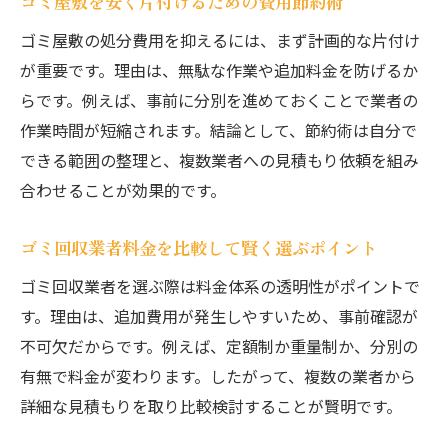
ゴミ屋敷を安く片付けるための費用節約術
トイレや水回り清掃を含めた作業ステップ
ゴミ屋敷の処分費用を抑えるには、まず計画的な片付け
片付け後の衛生管理と再発防止のコツ
が重要です。理由は、無駄な作業や追加料金を防げるか
座間市で衛生的な暮らしを取り戻す秘訣
らです。例えば、事前に分別を進めておくことで業者の
ゴミ屋敷解消で快適な住環境を実現する方
作業時間が短縮されます。結論として、節約術は自分で
法
できる範囲の整理と、複数業者への見積もり依頼を組み
定期的な清掃でゴミ屋敷を未然に防ぐ工夫
合わせることが効果的です。
衛生面に優れたゴミ屋敷対策のポイント
ゴミ回収業者料金を比較して賢く選ぶポイント
ゴミ屋敷処分後の生活習慣の見直し方
地域ルールを守り衛生的な環境を維持する
ゴミ回収業者を選ぶ際は料金体系の透明性がポイントで
す。理由は、追加費用が発生しやすいため、事前確認が
ゴミ屋敷問題を根本から防ぐ習慣づくり
不可欠だからです。例えば、定額制か重量制か、分別の
有無で料金が変わります。したがって、複数の業者から
詳細な見積もりを取り比較検討することが賢明です。