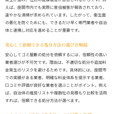
点
えば、座間市内でも実際に害虫被害が報告されており、
分別とリサイクルで賢くゴミ屋敷対策
速やかな清掃が求められています。したがって、衛生面
の悪化を防ぐためにも、できるだけ早く専門業者や自治
ゴミ屋敷を分別で効率的に片付けるポイン
体と連携し対応を進めることが重要です。
ト
リサイクルを活用したゴミ屋敷費用削減策
安心して依頼できる処分方法の選び方解説
分別ルールを守ることでゴミ屋敷を賢く対
安心してゴミ屋敷の処分を依頼するには、信頼性の高い
策
業者選びが不可欠です。理由は、不適切な処分や追加料
再利用可能な品の選別と買取活用法とは
金発生のリスクを避けるためです。具体的には、座間市
分別とリサイクルでゴミ屋敷再発を防ぐ工
での実績がある業者、明確な料金体系を提示する業者、
夫
口コミや評価が良好な業者を選ぶことがポイント。例え
ゴミ屋敷回収時のリサイクル業者の活用方
ば、自治体の推奨リストや複数社の見積もり比較を活用
法
すれば、信頼できる処分方法が選べます。
ゴミ屋敷と散らかった部屋の違いを知ろう