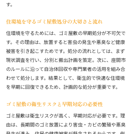
す。
自分で進める場合のゴミ分別の実践方法
大型ゴミや粗大ゴミのまとめて処分術を解
住環境を守るゴミ屋敷処分の大切さと流れ
説
住環境を守るためには、ゴミ屋敷の早期処分が不可欠で
プロに任せる場合のゴミ屋敷処分の流れ
す。その理由は、放置すると害虫の発生や悪臭など健康
信頼できるゴミ回収業者の選び方ガイド
被害を引き起こすためです。処分の流れとしては、まず
ゴミ屋敷に強い優良回収業者の見極め方
現状調査を行い、分別と搬出計画を策定。次に、座間市
ゴミ回収業者料金の比較ポイントを解説
のルールに沿って自治体回収や専門業者の活用を組み合
評判や口コミから信頼できる業者を選ぶ方
わせて処分します。結果として、衛生的で快適な住環境
法
を早期に回復できるため、計画的な処分が重要です。
悪質なゴミ屋敷業者を避けるチェックポイ
ント
ゴミ屋敷の衛生リスクと早期対応の必要性
見積もり内容でゴミ屋敷業者の信頼度を判
ゴミ屋敷は衛生リスクが高く、早期対応が必要です。理
断
由は、長期間のゴミ放置により害虫・カビの繁殖や悪臭
粗大ゴミ回収業者おすすめの選び方と注意
発生が進み、住民の健康被害が懸念されるからです。例