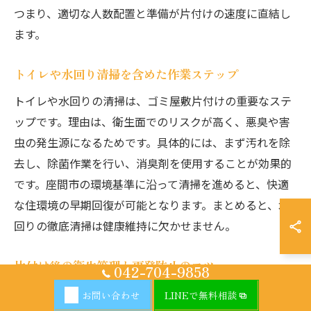
つまり、適切な人数配置と準備が片付けの速度に直結し
ます。
トイレや水回り清掃を含めた作業ステップ
トイレや水回りの清掃は、ゴミ屋敷片付けの重要なステ
ップです。理由は、衛生面でのリスクが高く、悪臭や害
虫の発生源になるためです。具体的には、まず汚れを除
去し、除菌作業を行い、消臭剤を使用することが効果的
です。座間市の環境基準に沿って清掃を進めると、快適
な住環境の早期回復が可能となります。まとめると、水
回りの徹底清掃は健康維持に欠かせません。
片付け後の衛生管理と再発防止のコツ
042-704-9858
片付け後の衛生管理と再発防止には、日常的な清掃習慣
お問い合わせ
LINEで無料相談