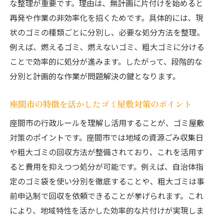
な整理が重要です。理由は、無計画に片付けを始めると
ゴミ回収業者料金を比較して賢く選ぶポイ
再発や作業の非効率化を招くためです。具体的には、現
ント
状のゴミの種類ごとに分別し、必要な処分方法を整理。
分別作業でゴミ屋敷処分費用を抑えるコツ
例えば、燃えるゴミ、燃えないゴミ、粗大ゴミに分ける
粗大ゴミ回収業者を活用したコストダウン
ことで効率的に処分が進みます。したがって、段階的な
法
分別と計画的な作業が問題解決の鍵となります。
不用品リサイクルでゴミ屋敷費用を軽減す
る方法
座間市の特徴を活かしたゴミ屋敷対策のポイント
見積もりの取り方でゴミ屋敷処分費用に差
座間市の行政ルールを理解し活用することが、ゴミ屋敷
が出る
対策のポイントです。座間市では地域の資源ごみ収集日
効率的なゴミまとめて処分術を解説
や粗大ゴミの回収方法が整備されており、これを活用す
ゴミ屋敷をまとめて処分する手順とコツ
ると費用を抑えつつ処分が可能です。例えば、自治体指
ごみまとめて処分の具体的な進め方とは
定のゴミ袋を使い分別を徹底することや、粗大ゴミは事
ゴミ屋敷片付けを効率化するポイントを紹
前申込制で回収を依頼できることが挙げられます。これ
介
により、地域特性を活かした効率的な片付けが実現しま