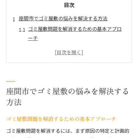
目次
座間市でゴミ屋敷の悩みを解決する方法
ゴミ屋敷問題を解消するための基本アプロ
ーチ
座間市の特徴を活かしたゴミ屋敷対策のポ
イント
住環境を守るゴミ屋敷処分の大切さと流れ
ゴミ屋敷の衛生リスクと早期対応の必要性
座間市でゴミ屋敷の悩みを解決する
安心して依頼できる処分方法の選び方解説
ごみまとめて処分で効率的にゴミ屋敷を整
方法
理
ゴミ屋敷問題を解消するための基本アプローチ
ゴミ屋敷の処分費用を抑えるコツとは
ゴミ屋敷を安く片付けるための費用節約術
ゴミ屋敷問題を解消するには、まず原因の特定と計画的