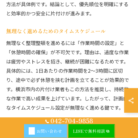
方法が具体例です。結論として、優先順位を明確にする
と効率的かつ安全に片付けが進みます。
無理なく進めるためのタイムスケジュール
無理なく整理整頓を進めるには「作業時間の設定」と
「休憩時間の確保」が不可欠です。理由は、過度な作業
は疲労やストレスを招き、継続が困難になるためです。
具体的には、1日あたりの作業時間を2～3時間に区切
り、途中で必ず休憩を挟む計画を立てることが効果的で
す。横浜市内の片付け業者もこの方法を推奨し、持続的
な作業で高い成果を上げています。したがって、計画的
なタイムスケジュール設定が無理なく進める鍵です。
042-704-9858
効率的にゴミ屋敷を片付けるポイント集
お問い合わせ
LINEで無料相談
効率的な片付けのポイントは「段階的処理」「専門業者