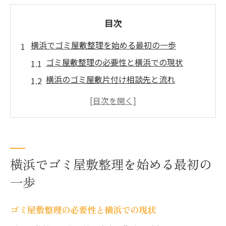
目次
横浜でゴミ屋敷整理を始める最初の一歩
ゴミ屋敷整理の必要性と横浜での現状
横浜のゴミ屋敷片付け相談先と流れ
ゴミ屋敷を放置するリスクを知ろう
整理整頓で快適な暮らしを実現するコツ
ゴミ屋敷片付けの不安を解消するポイント
横浜でゴミ屋敷問題を解決する心構え
横浜でゴミ屋敷整理を始める最初の
ゴミ屋敷片付け費用の目安と賢い比較法
一歩
横浜でのゴミ屋敷片付け費用の相場を解説
費用の内訳と見積もり時の注意点とは
ゴミ屋敷整理の必要性と横浜での現状
複数業者でゴミ屋敷片付け費用を比較する