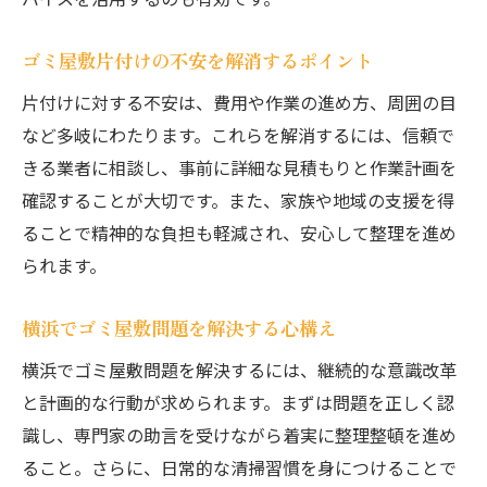
ゴミ屋敷と散らかった部屋の判断基準とは
ゴミ屋敷片付けの不安を解消するポイント
ゴミ屋敷の特徴と見分け方を詳しく紹介
片付けに対する不安は、費用や作業の進め方、周囲の目
片付けの難易度で分かるゴミ屋敷問題
など多岐にわたります。これらを解消するには、信頼で
ゴミ屋敷になる前のサインを見逃さない
きる業者に相談し、事前に詳細な見積もりと作業計画を
部屋の散らかりを放置するリスク解説
確認することが大切です。また、家族や地域の支援を得
ゴミ屋敷化を防止する生活習慣を学ぶ
ることで精神的な負担も軽減され、安心して整理を進め
効率的な片付け手順で作業時間を短縮
られます。
ゴミ屋敷片付け効率化のための手順紹介
横浜でゴミ屋敷問題を解決する心構え
作業時間を短縮する整理整頓テクニック
片付け作業の優先順位を決めるコツ
横浜でゴミ屋敷問題を解決するには、継続的な意識改革
無理なく進めるためのタイムスケジュール
と計画的な行動が求められます。まずは問題を正しく認
識し、専門家の助言を受けながら着実に整理整頓を進め
効率的にゴミ屋敷を片付けるポイント集
ること。さらに、日常的な清掃習慣を身につけることで
ゴミ屋敷整理で役立つ便利グッズ活用法