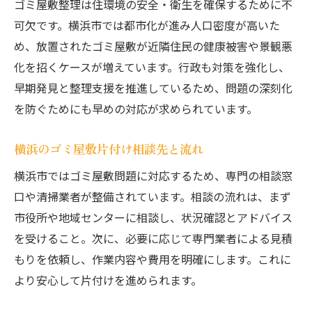
ゴミ屋敷整理は住環境の安全・衛生を確保するために不
方法
可欠です。横浜市では都市化が進み人口密度が高いた
見積もりが正確になるポイントを押さえる
め、放置されたゴミ屋敷が近隣住民の健康被害や景観悪
ゴミ屋敷整理費用を抑えるための工夫
化を招くケースが増えています。行政も対策を強化し、
費用トラブル回避のために確認すべき点
早期発見と整理支援を推進しているため、問題の深刻化
自力片付けのコツと業者依頼の違いとは
を防ぐためにも早めの対応が求められています。
ゴミ屋敷を自力で片付ける際の手順と準備
横浜のゴミ屋敷片付け相談先と流れ
自力と業者依頼のメリット・デメリット比
較
横浜市ではゴミ屋敷問題に対応するため、専門の相談窓
ゴミ屋敷片付けでよくある失敗例を紹介
口や清掃業者が整備されています。相談の流れは、まず
市役所や地域センターに相談し、状況確認とアドバイス
自力片付け時の安全対策と注意点
を受けること。次に、必要に応じて専門業者による見積
業者依頼で得られるサポート内容を知ろう
もりを依頼し、作業内容や費用を明確にします。これに
ゴミ屋敷解決に最適な方法を選ぶポイント
より安心して片付けを進められます。
快適な住環境を取り戻す整理整頓術