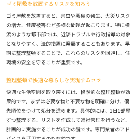
ゴミ屋敷から脱却する整理整頓の基本
ゴミ屋敷を放置するリスクを知ろう
効果的な片付けで住環境を整える方法
ゴミ屋敷を放置すると、害虫や悪臭の発生、火災リスク
片付け後もゴミ屋敷に戻さない習慣作り
の増大、健康被害など多様な問題が起こります。特に横
整理整頓を維持するためのアイデア集
浜のような都市部では、近隣トラブルや行政指導の対象
ゴミ屋敷予防に役立つ収納の工夫
となりやすく、法的措置に発展することもあります。早
期に整理整頓することで、これらのリスクを回避し、住
家族や周囲と協力して進める整理整頓
環境の安全を守ることが重要です。
片付け業者選びで失敗しないための知恵
ゴミ屋敷片付け業者の選び方と注意点
整理整頓で快適な暮らしを実現するコツ
信頼できる片付け業者を見極める方法
快適な生活空間を取り戻すには、段階的な整理整頓が効
ゴミ屋敷業者のサービス内容と特徴とは
果的です。まずは必要な物と不要な物を明確に分け、優
口コミや評判を参考にするポイント
先順位をつけて処分を進めます。具体的には、1日1部屋
横浜でおすすめのゴミ屋敷片付け業者傾向
ずつ整理する、リストを作成して進捗管理を行うなど、
業者選びで後悔しないための比較基準
計画的に実施することが成功の鍵です。専門業者のアド
散らかった部屋とゴミ屋敷の違いを解説
バイスを活用するのも有効です。