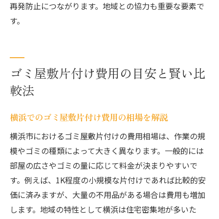
再発防止につながります。地域との協力も重要な要素で
横浜で安心できるゴミ屋敷解決の秘訣
す。
横浜で安心して依頼できる片付け体験談
ゴミ屋敷問題解決に必要なサポート一覧
秘密厳守やプライバシー配慮の重要性
ゴミ屋敷片付け費用の目安と賢い比
片付け後の消臭・修繕サービス活用法
較法
信頼できる業者とゴミ屋敷対策を進める
ゴミ屋敷解決で新たな生活を始めるヒント
横浜でのゴミ屋敷片付け費用の相場を解説
横浜市におけるゴミ屋敷片付けの費用相場は、作業の規
模やゴミの種類によって大きく異なります。一般的には
部屋の広さやゴミの量に応じて料金が決まりやすいで
す。例えば、1K程度の小規模な片付けであれば比較的安
価に済みますが、大量の不用品がある場合は費用も増加
します。地域の特性として横浜は住宅密集地が多いた