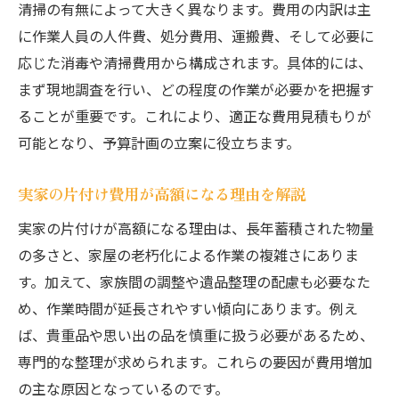
清掃の有無によって大きく異なります。費用の内訳は主
快適生活を続けるためのゴミ屋敷再発防止
に作業人員の人件費、処分費用、運搬費、そして必要に
策
応じた消毒や清掃費用から構成されます。具体的には、
実体験に学ぶゴミ屋敷解決の成功ストーリー
まず現地調査を行い、どの程度の作業が必要かを把握す
ゴミ屋敷解決に挑戦した体験談のご紹介
ることが重要です。これにより、適正な費用見積もりが
片付け後の変化を実感できた実例に学ぶ
可能となり、予算計画の立案に役立ちます。
ゴミ屋敷問題の解決で得られた安心感とは
実家の片付け費用が高額になる理由を解説
ゴミ屋敷解決の成功体験から見えるポイン
ト
実家の片付けが高額になる理由は、長年蓄積された物量
実体験が語るゴミ屋敷解決の意外な効果
の多さと、家屋の老朽化による作業の複雑さにありま
す。加えて、家族間の調整や遺品整理の配慮も必要なた
片付け成功で新しい暮らしを始めた人の声
め、作業時間が延長されやすい傾向にあります。例え
ば、貴重品や思い出の品を慎重に扱う必要があるため、
専門的な整理が求められます。これらの要因が費用増加
の主な原因となっているのです。