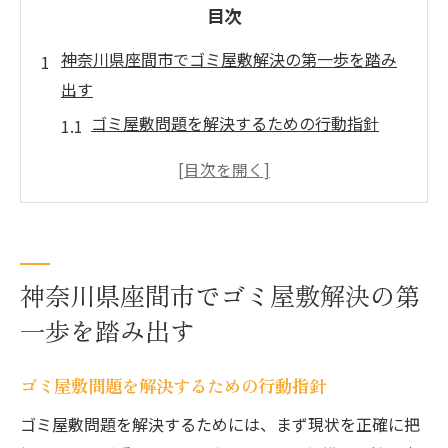
目次
神奈川県座間市でゴミ屋敷解決の第一歩を踏み
出す
ゴミ屋敷問題を解決するための行動指針
座間市でゴミ屋敷を放置しない理由と影響
ゴミ屋敷解決へ心の負担を軽減するポイン
ト
ゴミ屋敷対策のきっかけ作りとサポート活
用法
神奈川県座間市でゴミ屋敷解決の第
住環境改善のためのゴミ屋敷初期対応法
一歩を踏み出す
ゴミ屋敷解決で安心した暮らしを実現しよ
う
ゴミ屋敷問題を解決するための行動指針
ゴミ屋敷の片付け費用相場と内訳を徹底解説
ゴミ屋敷問題を解決するためには、まず現状を正確に把