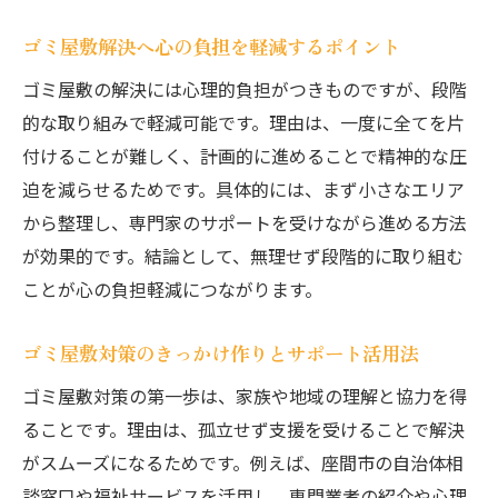
項
ゴミ屋敷解決へ心の負担を軽減するポイント
トラブルを防ぐゴミ屋敷業者への質問例
ゴミ屋敷の解決には心理的負担がつきものですが、段階
ゴミ屋敷解決で失敗しない業者選定の手順
的な取り組みで軽減可能です。理由は、一度に全てを片
トイレの悩みも解消できる片付けの秘訣
付けることが難しく、計画的に進めることで精神的な圧
ゴミ屋敷のトイレ問題を解消する手順と工
迫を減らせるためです。具体的には、まず小さなエリア
夫
から整理し、専門家のサポートを受けながら進める方法
片付けでトイレが使えなくなる原因と対策
が効果的です。結論として、無理せず段階的に取り組む
トイレも快適に保つゴミ屋敷片付けの実践
ことが心の負担軽減につながります。
法
ゴミ屋敷のトイレ清掃に役立つポイント解
ゴミ屋敷対策のきっかけ作りとサポート活用法
説
ゴミ屋敷対策の第一歩は、家族や地域の理解と協力を得
生活インフラを回復するゴミ屋敷解決の方
ることです。理由は、孤立せず支援を受けることで解決
法
がスムーズになるためです。例えば、座間市の自治体相
ゴミ屋敷解決後のトイレ維持管理のコツ
談窓口や福祉サービスを活用し、専門業者の紹介や心理