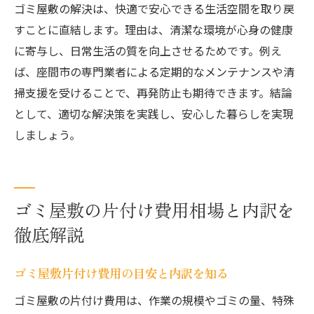
意点
ゴミ屋敷の解決は、快適で安心できる生活空間を取り戻
悪徳業者による高額請求を防ぐ方法とは
すことに直結します。理由は、清潔な環境が心身の健康
に寄与し、日常生活の質を向上させるためです。例え
ゴミ屋敷解決に安心な業者契約の進め方
ば、座間市の専門業者による定期的なメンテナンスや清
見積もりや契約時のゴミ屋敷業者の注意ポ
掃支援を受けることで、再発防止も期待できます。結論
イント
として、適切な解決策を実践し、安心した暮らしを実現
口コミや評判でわかるゴミ屋敷業者の見極
しましょう。
め方
片付け後の快適な住環境を手に入れる方法
ゴミ屋敷解決で実現する快適な住まい作り
ゴミ屋敷の片付け費用相場と内訳を
片付け後の住環境維持に役立つ習慣とは
徹底解説
心も晴れるゴミ屋敷片付け後の生活改善術
ゴミ屋敷から解放されるメリットと効果的
ゴミ屋敷片付け費用の目安と内訳を知る
な工夫
ゴミ屋敷の片付け費用は、作業の規模やゴミの量、特殊
片付け後の住環境を整えるアイデア集