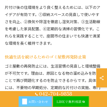
片付け後の住環境をより良く整えるためには、以下のア
イデアが有効です。①収納スペースの見直しで使いやす
さを向上、②換気や除湿を徹底し湿気対策、③生活動線
を考慮した家具配置、④定期的な清掃の習慣化です。こ
れらを実践することで、座間市の住まいでも快適で清潔
な環境を長く維持できます。
快適生活を続けるためのゴミ屋敷再発防止策
ゴミ屋敷の再発防止には、生活習慣の見直しと環境整備
が不可欠です。理由は、原因となる物の溜め込みを防ぐ
ことで再び問題化するのを防止できるからです。具体的
には、不要物の早期処分、定期的な片付けの実施、専門
042-704-9858
業者への相談体制の確立が効果的です。結論として、継
続的な意識と行動が快適生活の維持に繋がります。
お問い合わせ
LINEで無料相談