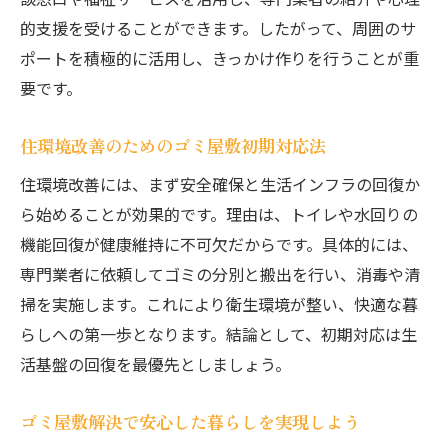
ゴミ屋敷と散らかった部屋の違いを知る
的支援を受けることができます。したがって、周囲のサ
ポートを積極的に活用し、きっかけ作りを行うことが重
ゴミ屋敷と散らかった部屋の明確な違い
要です。
ゴミ屋敷かどうか見極める判断基準とは
片付けが必要なゴミ屋敷の特徴を理解しよ
住環境改善のためのゴミ屋敷初期対応法
う
住環境改善には、まず安全確保と生活インフラの回復か
ゴミ屋敷と普通の部屋の状況を比較する視
ら始めることが効果的です。理由は、トイレや水回りの
点
機能回復が健康維持に不可欠だからです。具体的には、
散らかった部屋がゴミ屋敷化する前にでき
専門業者に依頼してゴミの分別と搬出を行い、消毒や清
る対策
掃を実施します。これにより衛生環境が整い、快適な暮
ゴミ屋敷解決に役立つセルフチェック方法
らしへの第一歩となります。結論として、初期対応は生
悪徳業者を避けるための見極めポイント
活基盤の回復を最優先としましょう。
ゴミ屋敷片付けで悪徳業者を見抜くコツ
ゴミ屋敷解決で安心した暮らしを実現しよう
トラブル回避のためのゴミ屋敷業者選び注