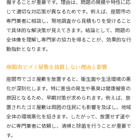
ゴミ屋敷片付け費用の目安と内訳を知る
握することが重要です。理由は、問題の規模や特性に応
じて適切な対応策が異なるためです。例えば、座間市の
実家の片付け費用が高額になる理由を解説
専門業者に相談し、現地調査から見積もりを受けること
ゴミ屋敷の費用相場と見積もりの注意点
で具体的な解決策が見えてきます。結論として、問題の
費用トラブルを防ぐゴミ屋敷の見積もり活
全体像を理解し専門家の協力を得ることが、効果的な行
用法
動指針となります。
ゴミ屋敷解決の費用とサービス内容の違い
安心できるゴミ屋敷片付け費用の比較ポイ
座間市でゴミ屋敷を放置しない理由と影響
ント
座間市でゴミ屋敷を放置すると、衛生面や生活環境の悪
安心して任せたい片付け業者選びのコツ
化が深刻化します。特に害虫の発生や悪臭は健康被害の
ゴミ屋敷片付けで信頼できる業者の特徴
原因となるため、早期対策が求められます。例えば、放
安心して依頼できるゴミ屋敷業者の選び方
置されたゴミ屋敷は周囲の住民にも影響を及ぼし、地域
口コミで選ぶゴミ屋敷片付け業者の見極め
全体の環境悪化を招きます。したがって、放置せず速や
方
かに専門業者に依頼し、清掃と除菌を行うことが重要で
す。
ゴミ屋敷解決業者の比較ポイントと注意事