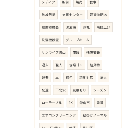
メディア
板前
焼売
食事
地域包括
支援センター
軽貨物配送
残置物撤去
洗濯機
お礼
階段上げ
洗濯機設置
グループホーム
サンライズ青山
市議
残置撤去
退去
職人
現場ゴミ
軽貨物
運搬
本
梱包
現地対応
法人
配達
下北沢
見積もり
シーズン
ローテーブル
1K
鎌倉市
賃貸
エアコンクリーニング
壁掛けノーマル
シーズン到来
参拝
品川区