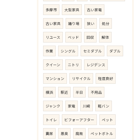
多摩市
大型家具
古い家電
古い家具
踊り場
狭い
処分
リユース
ベッド
回収
解体
作業
シングル
セミダブル
ダブル
クイーン
ニトリ
レジデンス
マンション
リサイクル
程度良好
横浜
駅近
半日
不用品
ジャンク
家電
川崎
軽バン
トイレ
ビフォーアフター
ペット
糞尿
悪臭
腐敗
ペットボトル