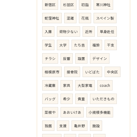
新宿区
杉並区
初詣
寒川神社
蛇窪神社
混雑
花瓶
スペイン製
入庫
荷物少ない
近所
単身赴任
学生
大学
たち吉
福鈴
干支
チラシ
反響
設置
デザイン
相模原市
接骨院
いどばた
中央区
冷蔵庫
家具
大型家電
coach
バッグ
希少
貴重
いただきもの
菜根や
あおいけあ
小規模多機能
独居
支援
亀井野
施設