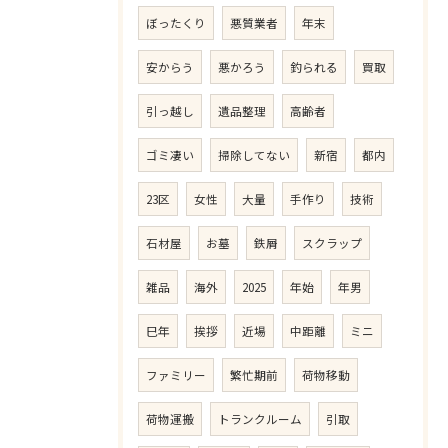
ぼったくり
悪質業者
年末
安からう
悪かろう
釣られる
買取
引っ越し
遺品整理
高齢者
ゴミ凄い
掃除してない
新宿
都内
23区
女性
大量
手作り
技術
石材屋
お墓
鉄屑
スクラップ
雑品
海外
2025
年始
年男
巳年
挨拶
近場
中距離
ミニ
ファミリー
繁忙期前
荷物移動
荷物運搬
トランクルーム
引取