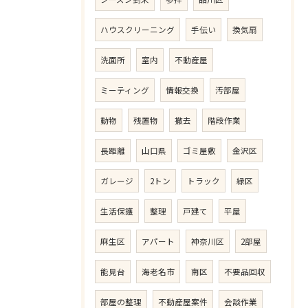
ハウスクリーニング
手伝い
換気扇
洗面所
室内
不動産屋
ミーティング
情報交換
汚部屋
動物
残置物
撤去
階段作業
長距離
山口県
ゴミ屋敷
金沢区
ガレージ
2トン
トラック
緑区
生活保護
整理
戸建て
平屋
麻生区
アパート
神奈川区
2部屋
能見台
海老名市
南区
不要品回収
部屋の整理
不動産屋案件
会談作業