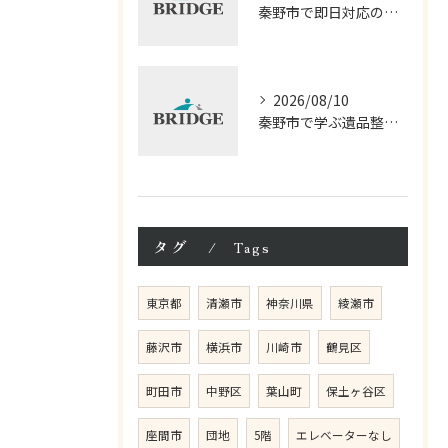
秦野市で即日対応の遺品整理術
2026/08/10
秦野市で学ぶ遺品整理の基本方法と相談ポイント
タグ
Tags
東京都
清瀬市
神奈川県
綾瀬市
藤沢市
横浜市
川崎市
鶴見区
町田市
中野区
葉山町
保土ヶ谷区
座間市
団地
5階
エレベーターなし