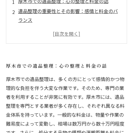
厚木市での遺品整理：心の整理と料金の話
遺品整理の重要性とその影響：感情と料金のバ
ランス
厚木市の遺品整理業者の選び方：質と料金の見
極め
料金に見る遺品整理のサービス：適正価格を知
る
厚木市での遺品整理：心の整理と料金の話
スムーズな遺品整理のためのポイント：厚木市
の事例
厚木市での遺品整理は、多くの方にとって感情的かつ物
遺品整理での思い出の保存法：心を癒すプロセ
理的な負担を伴う大変な作業です。そのため、専門の業
ス
者を利用することが非常に有効です。厚木市には、遺品
整理を専門とする業者が多く存在し、それぞれ異なる料
あなたに合った遺品整理の方法：厚木市の選択
金体系を持っています。一般的な料金は、物量や作業の
肢
難易度によって変動し、相場は数万円から数十万円程度
です。さらに、処分する品物の種類や運搬距離も料金に