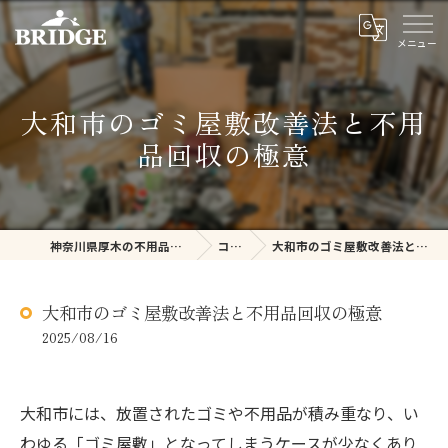
大和市のゴミ屋敷改善法と不用
品回収の極意
神奈川県厚木の不用品回収ならBRIDGE
コラム
大和市のゴミ屋敷改善法と不用品回収の極意
大和市のゴミ屋敷改善法と不用品回収の極意
2025/08/16
大和市には、放置されたゴミや不用品が積み重なり、い
わゆる「ゴミ屋敷」となってしまうケースが少なくあり