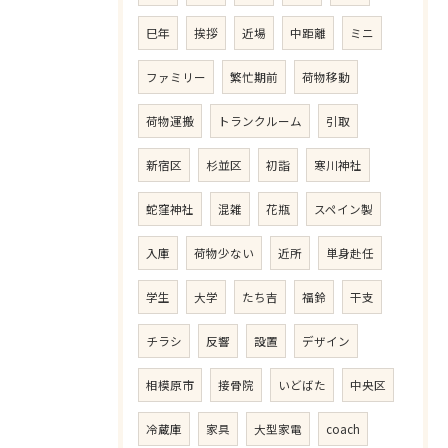
巳年
挨拶
近場
中距離
ミニ
ファミリー
繁忙期前
荷物移動
荷物運搬
トランクルーム
引取
新宿区
杉並区
初詣
寒川神社
蛇窪神社
混雑
花瓶
スペイン製
入庫
荷物少ない
近所
単身赴任
学生
大学
たち吉
福鈴
干支
チラシ
反響
設置
デザイン
相模原市
接骨院
いどばた
中央区
冷蔵庫
家具
大型家電
coach