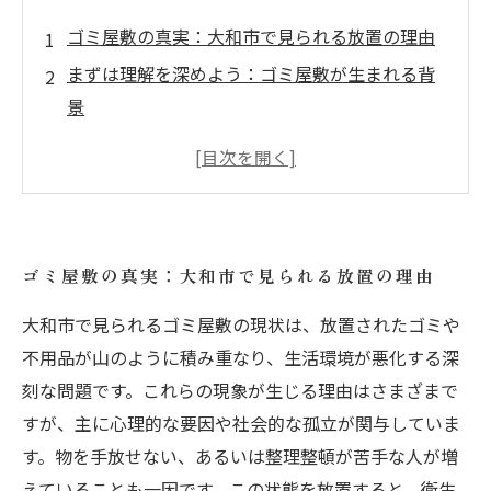
ゴミ屋敷の真実：大和市で見られる放置の理由
まずは理解を深めよう：ゴミ屋敷が生まれる背
景
整理整頓の第一歩：効果的な清掃方法とは？
不用品回収サービスを賢く使うためのポイント
ゴミ屋敷からの脱出：快適な空間を取り戻すメ
ソッド
ゴミ屋敷の真実：大和市で見られる放置の理由
心も整理整頓！自宅改善と心のスッキリの関係
大和市で見られるゴミ屋敷の現状は、放置されたゴミや
大和市での挑戦：ゴミ屋敷改善の成功事例と未
不用品が山のように積み重なり、生活環境が悪化する深
来への希望
刻な問題です。これらの現象が生じる理由はさまざまで
すが、主に心理的な要因や社会的な孤立が関与していま
す。物を手放せない、あるいは整理整頓が苦手な人が増
えていることも一因です。この状態を放置すると、衛生