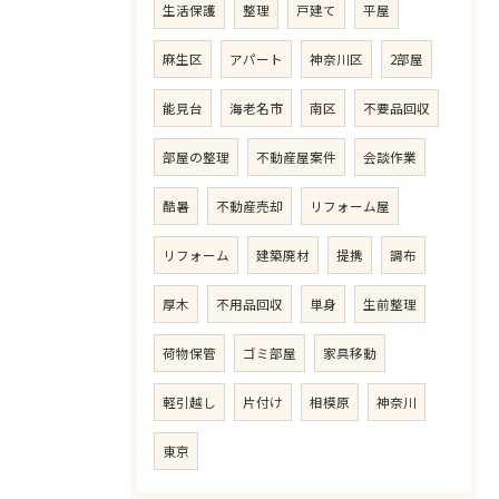
生活保護
整理
戸建て
平屋
麻生区
アパート
神奈川区
2部屋
能見台
海老名市
南区
不要品回収
部屋の整理
不動産屋案件
会談作業
酷暑
不動産売却
リフォーム屋
リフォーム
建築廃材
提携
調布
厚木
不用品回収
単身
生前整理
荷物保管
ゴミ部屋
家具移動
軽引越し
片付け
相模原
神奈川
東京