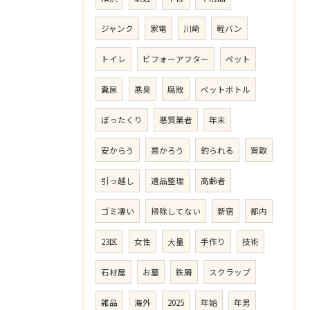
ジャンク
家電
川崎
軽バン
トイレ
ビフォーアフター
ペット
糞尿
悪臭
腐敗
ペットボトル
ぼったくり
悪質業者
年末
安からう
悪かろう
釣られる
買取
引っ越し
遺品整理
高齢者
ゴミ凄い
掃除してない
新宿
都内
23区
女性
大量
手作り
技術
石材屋
お墓
鉄屑
スクラップ
雑品
海外
2025
年始
年男