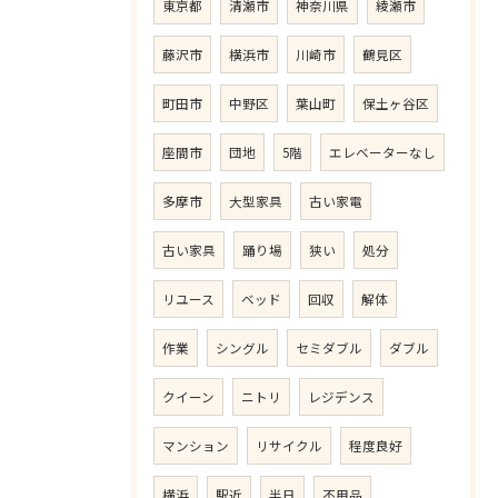
東京都
清瀬市
神奈川県
綾瀬市
藤沢市
横浜市
川崎市
鶴見区
町田市
中野区
葉山町
保土ヶ谷区
座間市
団地
5階
エレベーターなし
多摩市
大型家具
古い家電
古い家具
踊り場
狭い
処分
リユース
ベッド
回収
解体
作業
シングル
セミダブル
ダブル
クイーン
ニトリ
レジデンス
マンション
リサイクル
程度良好
横浜
駅近
半日
不用品