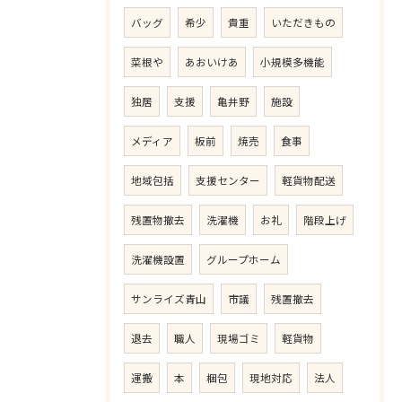
バッグ
希少
貴重
いただきもの
菜根や
あおいけあ
小規模多機能
独居
支援
亀井野
施設
メディア
板前
焼売
食事
地域包括
支援センター
軽貨物配送
残置物撤去
洗濯機
お礼
階段上げ
洗濯機設置
グループホーム
サンライズ青山
市議
残置撤去
退去
職人
現場ゴミ
軽貨物
運搬
本
梱包
現地対応
法人