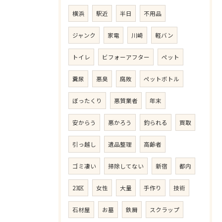
横浜
駅近
半日
不用品
ジャンク
家電
川崎
軽バン
トイレ
ビフォーアフター
ペット
糞尿
悪臭
腐敗
ペットボトル
ぼったくり
悪質業者
年末
安からう
悪かろう
釣られる
買取
引っ越し
遺品整理
高齢者
ゴミ凄い
掃除してない
新宿
都内
23区
女性
大量
手作り
技術
石材屋
お墓
鉄屑
スクラップ