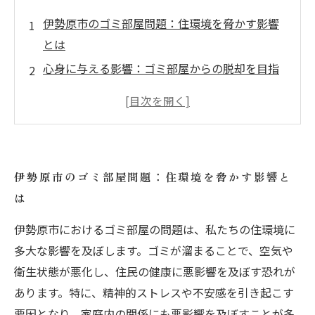
伊勢原市のゴミ部屋問題：住環境を脅かす影響
とは
心身に与える影響：ゴミ部屋からの脱却を目指
す
実践！伊勢原市でのゴミ部屋対策法
不用品回収の重要性：清潔な住環境のために
地域の力で変わる！伊勢原市の不用品回収サー
伊勢原市のゴミ部屋問題：住環境を脅かす影響と
ビス活用法
は
快適な暮らしへの第一歩：ゴミ部屋解消の成功
事例
伊勢原市におけるゴミ部屋の問題は、私たちの住環境に
多大な影響を及ぼします。ゴミが溜まることで、空気や
あなたの手で取り戻そう！伊勢原市の美しい住
衛生状態が悪化し、住民の健康に悪影響を及ぼす恐れが
環境
あります。特に、精神的ストレスや不安感を引き起こす
要因となり、家庭内の関係にも悪影響を及ぼすことが多