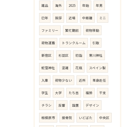
雑品
海外
2025
年始
年男
巳年
挨拶
近場
中距離
ミニ
ファミリー
繁忙期前
荷物移動
荷物運搬
トランクルーム
引取
新宿区
杉並区
初詣
寒川神社
蛇窪神社
混雑
花瓶
スペイン製
入庫
荷物少ない
近所
単身赴任
学生
大学
たち吉
福鈴
干支
チラシ
反響
設置
デザイン
相模原市
接骨院
いどばた
中央区