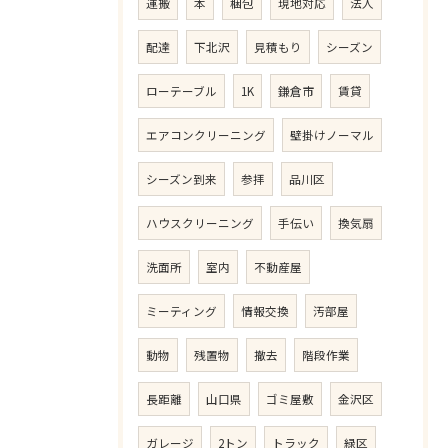
運搬
本
梱包
現地対応
法人
配達
下北沢
見積もり
シーズン
ローテーブル
1K
鎌倉市
賃貸
エアコンクリーニング
壁掛けノーマル
シーズン到来
参拝
品川区
ハウスクリーニング
手伝い
換気扇
洗面所
室内
不動産屋
ミーティング
情報交換
汚部屋
動物
残置物
撤去
階段作業
長距離
山口県
ゴミ屋敷
金沢区
ガレージ
2トン
トラック
緑区