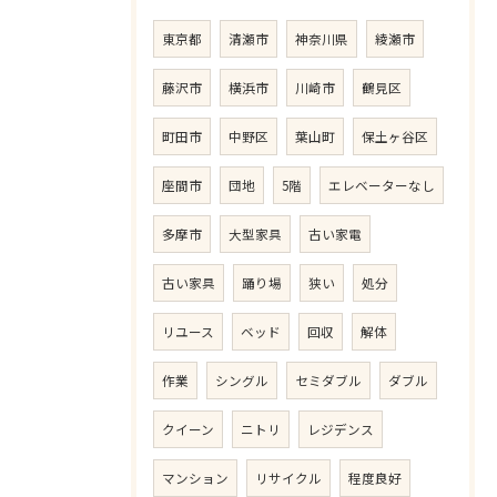
東京都
清瀬市
神奈川県
綾瀬市
藤沢市
横浜市
川崎市
鶴見区
町田市
中野区
葉山町
保土ヶ谷区
座間市
団地
5階
エレベーターなし
多摩市
大型家具
古い家電
古い家具
踊り場
狭い
処分
リユース
ベッド
回収
解体
作業
シングル
セミダブル
ダブル
クイーン
ニトリ
レジデンス
マンション
リサイクル
程度良好