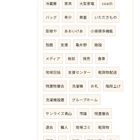
冷蔵庫
家具
大型家電
coach
バッグ
希少
貴重
いただきもの
菜根や
あおいけあ
小規模多機能
独居
支援
亀井野
施設
メディア
板前
焼売
食事
地域包括
支援センター
軽貨物配送
残置物撤去
洗濯機
お礼
階段上げ
洗濯機設置
グループホーム
サンライズ青山
市議
残置撤去
退去
職人
現場ゴミ
軽貨物