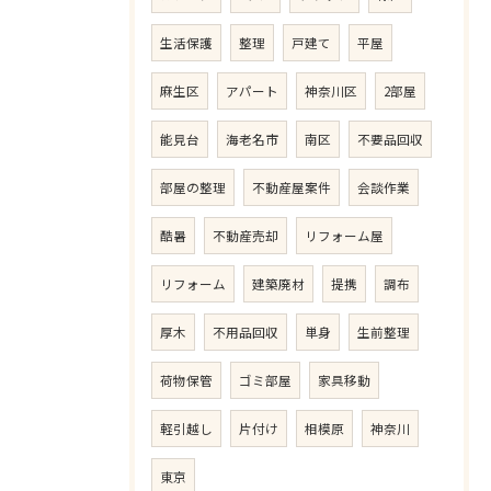
生活保護
整理
戸建て
平屋
麻生区
アパート
神奈川区
2部屋
能見台
海老名市
南区
不要品回収
部屋の整理
不動産屋案件
会談作業
酷暑
不動産売却
リフォーム屋
リフォーム
建築廃材
提携
調布
厚木
不用品回収
単身
生前整理
荷物保管
ゴミ部屋
家具移動
軽引越し
片付け
相模原
神奈川
東京