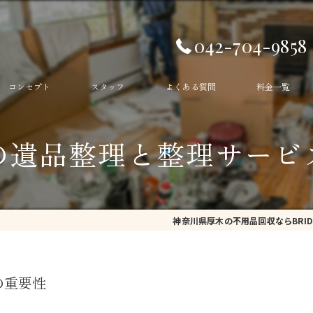
042-704-9858
コンセプト
スタッフ
よくある質問
料金一覧
生前整理
の遺品整理と整理サービ
遺品整理
ゴミ部屋
神奈川県厚木の不用品回収ならBRID
ゴミ屋敷
不用品回収
の重要性
残置物撤去