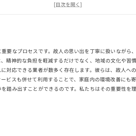
横須賀市の文化に応じた整理サービスの重要性
最後の思いを込めて：故人の遺品と向き合う
不用品回収のメリット：住環境を整えるポイント
安心の整理サービス：横須賀市で選ぶべき業者とは
り
に重要なプロセスです。故人の思い出を丁寧に扱いながら
は、精神的な負担を軽減するだけでなく、地域の文化や習
れに対応できる業者が数多く存在します。彼らは、故人へ
サービスも併せて利用することで、家庭内の環境改善にも
歩を踏み出すことができるのです。私たちはその重要性を