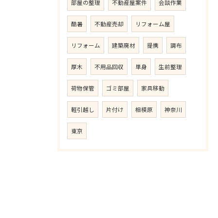
部屋の整理
不動産屋案件
会談作業
酷暑
不動産売却
リフォーム屋
リフォーム
建築廃材
提携
調布
厚木
不用品回収
単身
生前整理
荷物保管
ゴミ部屋
家具移動
軽引越し
片付け
相模原
神奈川
東京