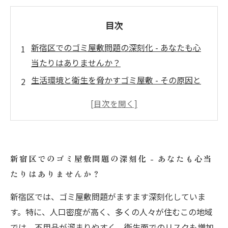
目次
新宿区でのゴミ屋敷問題の深刻化 - あなたも心
当たりはありませんか？
生活環境と衛生を脅かすゴミ屋敷 - その原因と
は
専門業者に頼むメリット - ゴミ屋敷処理のプロ
セス
新宿区の快適な住環境を取り戻すために - 地域
新宿区でのゴミ屋敷問題の深刻化 - あなたも心当
コミュニティの力
たりはありませんか？
自分でできるゴミの処理法 - 知っておきたいポ
イント
新宿区では、ゴミ屋敷問題がますます深刻化していま
新宿区から始めるクリーンライフ - あなたの手
す。特に、人口密度が高く、多くの人々が住むこの地域
で環境を守ろう
では、不用品が溜まりやすく、衛生面でのリスクも増加