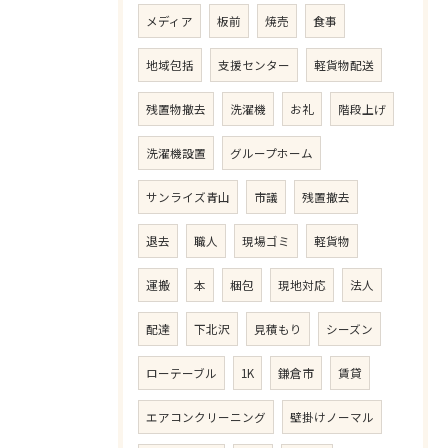
メディア
板前
焼売
食事
地域包括
支援センター
軽貨物配送
残置物撤去
洗濯機
お礼
階段上げ
洗濯機設置
グループホーム
サンライズ青山
市議
残置撤去
退去
職人
現場ゴミ
軽貨物
運搬
本
梱包
現地対応
法人
配達
下北沢
見積もり
シーズン
ローテーブル
1K
鎌倉市
賃貸
エアコンクリーニング
壁掛けノーマル