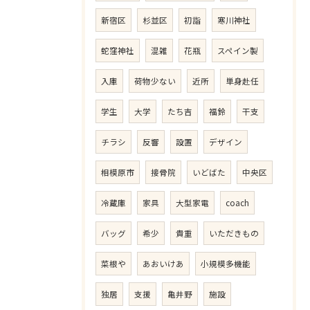
新宿区
杉並区
初詣
寒川神社
蛇窪神社
混雑
花瓶
スペイン製
入庫
荷物少ない
近所
単身赴任
学生
大学
たち吉
福鈴
干支
チラシ
反響
設置
デザイン
相模原市
接骨院
いどばた
中央区
冷蔵庫
家具
大型家電
coach
バッグ
希少
貴重
いただきもの
菜根や
あおいけあ
小規模多機能
独居
支援
亀井野
施設