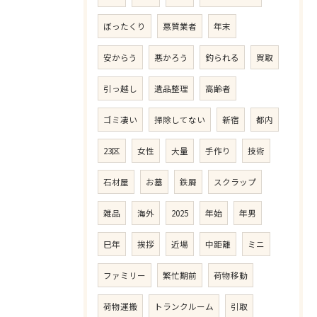
ぼったくり
悪質業者
年末
安からう
悪かろう
釣られる
買取
引っ越し
遺品整理
高齢者
ゴミ凄い
掃除してない
新宿
都内
23区
女性
大量
手作り
技術
石材屋
お墓
鉄屑
スクラップ
雑品
海外
2025
年始
年男
巳年
挨拶
近場
中距離
ミニ
ファミリー
繁忙期前
荷物移動
荷物運搬
トランクルーム
引取