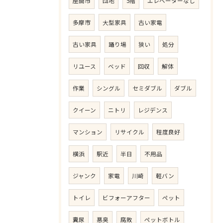
座間市
団地
5階
エレベーターなし
多摩市
大型家具
古い家電
古い家具
踊り場
狭い
処分
リユース
ベッド
回収
解体
作業
シングル
セミダブル
ダブル
クイーン
ニトリ
レジデンス
マンション
リサイクル
程度良好
横浜
駅近
半日
不用品
ジャンク
家電
川崎
軽バン
トイレ
ビフォーアフター
ペット
糞尿
悪臭
腐敗
ペットボトル