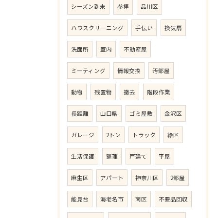
シーズン到来
参拝
品川区
ハウスクリーニング
手伝い
換気扇
洗面所
室内
不動産屋
ミーティング
情報交換
汚部屋
動物
残置物
撤去
階段作業
長距離
山口県
ゴミ屋敷
金沢区
ガレージ
2トン
トラック
緑区
生活保護
整理
戸建て
平屋
麻生区
アパート
神奈川区
2部屋
能見台
海老名市
南区
不要品回収