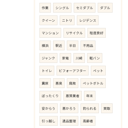
作業
シングル
セミダブル
ダブル
クイーン
ニトリ
レジデンス
マンション
リサイクル
程度良好
横浜
駅近
半日
不用品
ジャンク
家電
川崎
軽バン
トイレ
ビフォーアフター
ペット
糞尿
悪臭
腐敗
ペットボトル
ぼったくり
悪質業者
年末
安からう
悪かろう
釣られる
買取
引っ越し
遺品整理
高齢者