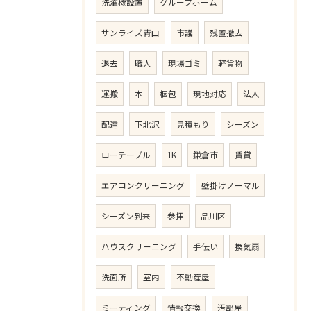
洗濯機設置
グループホーム
サンライズ青山
市議
残置撤去
退去
職人
現場ゴミ
軽貨物
運搬
本
梱包
現地対応
法人
配達
下北沢
見積もり
シーズン
ローテーブル
1K
鎌倉市
賃貸
エアコンクリーニング
壁掛けノーマル
シーズン到来
参拝
品川区
ハウスクリーニング
手伝い
換気扇
洗面所
室内
不動産屋
ミーティング
情報交換
汚部屋