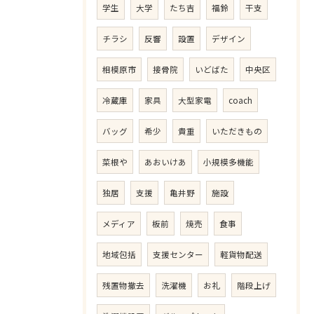
学生
大学
たち吉
福鈴
干支
チラシ
反響
設置
デザイン
相模原市
接骨院
いどばた
中央区
冷蔵庫
家具
大型家電
coach
バッグ
希少
貴重
いただきもの
菜根や
あおいけあ
小規模多機能
独居
支援
亀井野
施設
メディア
板前
焼売
食事
地域包括
支援センター
軽貨物配送
残置物撤去
洗濯機
お礼
階段上げ