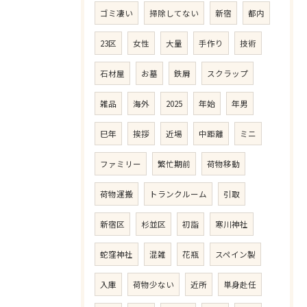
ゴミ凄い
掃除してない
新宿
都内
23区
女性
大量
手作り
技術
石材屋
お墓
鉄屑
スクラップ
雑品
海外
2025
年始
年男
巳年
挨拶
近場
中距離
ミニ
ファミリー
繁忙期前
荷物移動
荷物運搬
トランクルーム
引取
新宿区
杉並区
初詣
寒川神社
蛇窪神社
混雑
花瓶
スペイン製
入庫
荷物少ない
近所
単身赴任