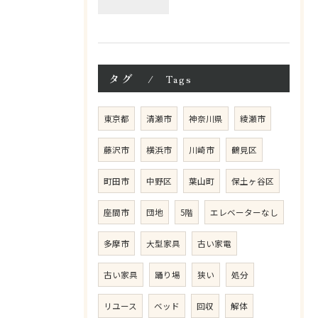
タグ
Tags
東京都
清瀬市
神奈川県
綾瀬市
藤沢市
横浜市
川崎市
鶴見区
町田市
中野区
葉山町
保土ヶ谷区
座間市
団地
5階
エレベーターなし
多摩市
大型家具
古い家電
古い家具
踊り場
狭い
処分
リユース
ベッド
回収
解体