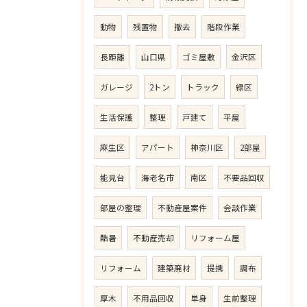
動物
残置物
撤去
階段作業
長距離
山口県
ゴミ屋敷
金沢区
ガレージ
2トン
トラック
緑区
生活保護
整理
戸建て
平屋
麻生区
アパート
神奈川区
2部屋
能見台
海老名市
南区
不要品回収
部屋の整理
不動産屋案件
会談作業
酷暑
不動産売却
リフォーム屋
リフォーム
建築廃材
提携
調布
厚木
不用品回収
単身
生前整理