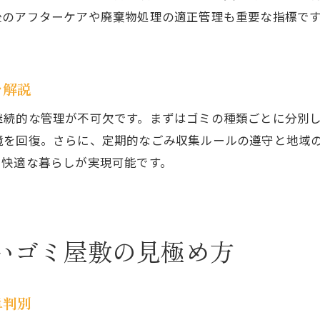
ゴミ屋敷整理とごみ出しのタイミングのコツ
後のアフターケアや廃棄物処理の適正管理も重要な指標で
自治体活用とゴミ屋敷清掃の連携方法
効率的にゴミ屋敷を片付ける準備と手順
を解説
片付け後のごみ収集で快適な生活空間を実現
失敗しないゴミ屋敷整理のコツと注意点
継続的な管理が不可欠です。まずはゴミの種類ごとに分別
ゴミ屋敷整理でやりがちなミスと回避策
境を回復。さらに、定期的なごみ収集ルールの遵守と地域
、快適な暮らしが実現可能です。
片付け計画と分別作業のポイントを解説
ゴミ屋敷片付け費用の節約方法を紹介
整理中に気を付けたい安全対策と注意点
プロに頼るべきタイミングと判断基準
いゴミ屋敷の見極め方
ゴミ屋敷整理で近隣トラブルを防ぐコツ
自宅の快適空間を取り戻す片付けのヒント
単判別
ゴミ屋敷解消で得られる暮らしのメリット