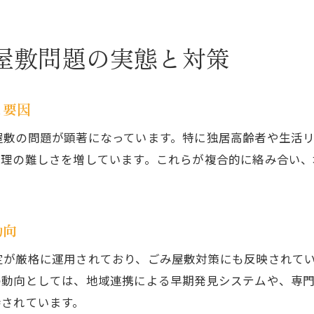
安心して相談できるゴミ屋敷清掃のポイント
住環境改善のためのゴミ屋敷解決方法を解説
屋敷問題の実態と対策
片付け初心者が知りたいゴミ屋敷の見極め方
ゴミ屋敷と散らかった部屋の違いを簡単判別
片付け前にゴミ屋敷の状態を正しく把握しよう
と要因
ゴミ屋敷のサインとセルフチェック方法を紹介
屋敷の問題が顕著になっています。特に独居高齢者や生活
初心者が避けたいゴミ屋敷片付けの落とし穴
整理の難しさを増しています。これらが複合的に絡み合い
八王子のゴミ収集事情と片付け初心者の疑問
見極めのコツとゴミ屋敷解決への第一歩
安心して依頼できる八王子のゴミ屋敷清掃術
動向
信頼できるゴミ屋敷清掃業者の選び方ガイド
定が厳格に運用されており、ごみ屋敷対策にも反映されて
八王子で安心のゴミ屋敷片付け依頼手順
の動向としては、地域連携による早期発見システムや、専
ゴミ屋敷清掃を依頼する際の料金と相場の目安
待されています。