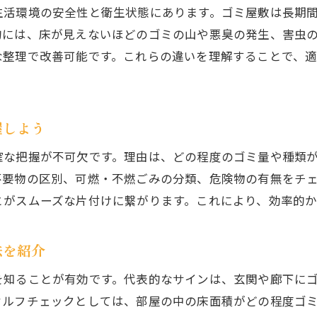
生活環境の安全性と衛生状態にあります。ゴミ屋敷は長期
効果的なゴミ屋敷片付け習慣を身につける方法
的には、床が見えないほどのゴミの山や悪臭の発生、害虫
快適空間づくりとゴミ屋敷再発防止の秘訣
な整理で改善可能です。これらの違いを理解することで、
心身の健康を守るゴミ屋敷整理の重要性
家族みんなで取り組むゴミ屋敷問題解決法
日々の工夫でゴミ屋敷を予防するアイデア
握しよう
八王子市でゴミ屋敷を解決するための第一歩
確な把握が不可欠です。理由は、どの程度のゴミ量や種類
八王子でゴミ屋敷解決を始める際の基本ポイント
不要物の区別、可燃・不燃ごみの分類、危険物の有無をチ
信頼できるゴミ屋敷片付け業者への相談方法
とがスムーズな片付けに繋がります。これにより、効率的
ゴミ屋敷問題を自分で解決するための準備
無料相談や見積もりサービスの活用術
法を紹介
ゴミ屋敷対策で快適な住環境を手に入れる方法
を知ることが有効です。代表的なサインは、玄関や廊下に
片付け後も安心できるサポートの活用法
セルフチェックとしては、部屋の中の床面積がどの程度ゴ