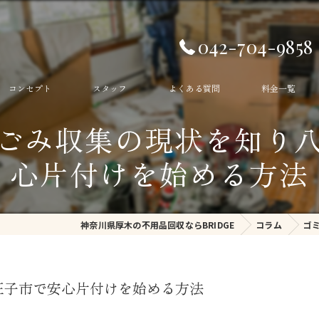
042-704-9858
コンセプト
スタッフ
よくある質問
料金一覧
ごみ収集の現状を知り
生前整理
心片付けを始める方法
遺品整理
ゴミ部屋
神奈川県厚木の不用品回収ならBRIDGE
コラム
ゴ
ゴミ屋敷
不用品回収
王子市で安心片付けを始める方法
残置物撤去