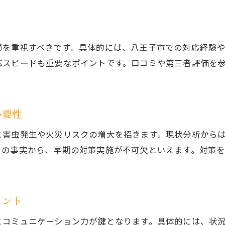
見積もり無料や即日対応の業者活用法
ゴミ屋敷清掃後のトラブル防止ポイント
利用者の体験談から学ぶゴミ屋敷片付け術
績を重視すべきです。具体的には、八王子市での対応経験や
ゴミ屋敷と散らかった部屋の違いを徹底解説
応スピードも重要なポイントです。口コミや第三者評価を
ゴミ屋敷と散らかった部屋の明確な違いとは
判断基準から見るゴミ屋敷の特徴
八王子エリアで多いゴミ屋敷の実例を紹介
必要性
散らかった部屋がゴミ屋敷化する前の対策
と害虫発生や火災リスクの増大を招きます。現状分析から
ゴミ屋敷と片付け方法の違いを解説
らの事実から、早期の対策実施が不可欠といえます。対策
心理的な影響と住環境悪化のリスクに注意
八王子で実践するごみ収集と片付けの流れ
イント
八王子のごみ収集ルールを正しく知ろう
ゴミ屋敷片付けの具体的なステップを解説
とコミュニケーション力が鍵となります。具体的には、状