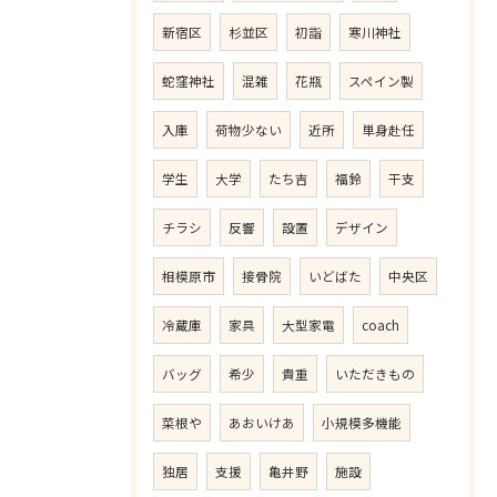
新宿区
杉並区
初詣
寒川神社
蛇窪神社
混雑
花瓶
スペイン製
入庫
荷物少ない
近所
単身赴任
学生
大学
たち吉
福鈴
干支
チラシ
反響
設置
デザイン
相模原市
接骨院
いどばた
中央区
冷蔵庫
家具
大型家電
coach
バッグ
希少
貴重
いただきもの
菜根や
あおいけあ
小規模多機能
独居
支援
亀井野
施設