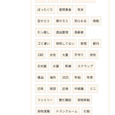
ぼったくり
悪質業者
年末
安からう
悪かろう
釣られる
買取
引っ越し
遺品整理
高齢者
ゴミ凄い
掃除してない
新宿
都内
23区
女性
大量
手作り
技術
石材屋
お墓
鉄屑
スクラップ
雑品
海外
2025
年始
年男
巳年
挨拶
近場
中距離
ミニ
ファミリー
繁忙期前
荷物移動
荷物運搬
トランクルーム
引取