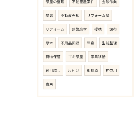
部屋の整理
不動産屋案件
会談作業
酷暑
不動産売却
リフォーム屋
リフォーム
建築廃材
提携
調布
厚木
不用品回収
単身
生前整理
荷物保管
ゴミ部屋
家具移動
軽引越し
片付け
相模原
神奈川
東京