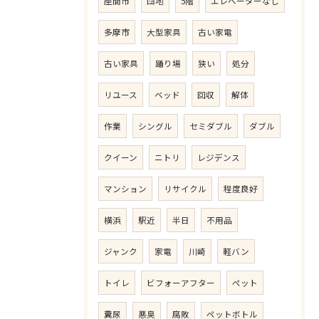
座間市
団地
5階
エレベーターなし
多摩市
大型家具
古い家電
古い家具
踊り場
狭い
処分
リユース
ベッド
回収
解体
作業
シングル
セミダブル
ダブル
クイーン
ニトリ
レジデンス
マンション
リサイクル
程度良好
横浜
駅近
半日
不用品
ジャンク
家電
川崎
軽バン
トイレ
ビフォーアフター
ペット
糞尿
悪臭
腐敗
ペットボトル