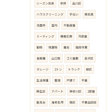
シーズン到来
参拝
品川区
ハウスクリーニング
手伝い
換気扇
洗面所
室内
不動産屋
ミーティング
情報交換
汚部屋
動物
残置物
撤去
階段作業
長距離
山口県
ゴミ屋敷
金沢区
ガレージ
2トン
トラック
緑区
生活保護
整理
戸建て
平屋
麻生区
アパート
神奈川区
2部屋
能見台
海老名市
南区
不要品回収