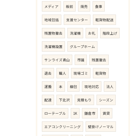
メディア
板前
焼売
食事
地域包括
支援センター
軽貨物配送
残置物撤去
洗濯機
お礼
階段上げ
洗濯機設置
グループホーム
サンライズ青山
市議
残置撤去
退去
職人
現場ゴミ
軽貨物
運搬
本
梱包
現地対応
法人
配達
下北沢
見積もり
シーズン
ローテーブル
1K
鎌倉市
賃貸
エアコンクリーニング
壁掛けノーマル