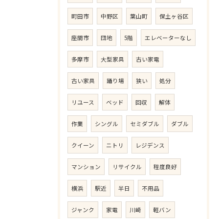
町田市
中野区
葉山町
保土ヶ谷区
座間市
団地
5階
エレベーターなし
多摩市
大型家具
古い家電
古い家具
踊り場
狭い
処分
リユース
ベッド
回収
解体
作業
シングル
セミダブル
ダブル
クイーン
ニトリ
レジデンス
マンション
リサイクル
程度良好
横浜
駅近
半日
不用品
ジャンク
家電
川崎
軽バン