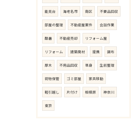
能見台
海老名市
南区
不要品回収
部屋の整理
不動産屋案件
会談作業
酷暑
不動産売却
リフォーム屋
リフォーム
建築廃材
提携
調布
厚木
不用品回収
単身
生前整理
荷物保管
ゴミ部屋
家具移動
軽引越し
片付け
相模原
神奈川
東京