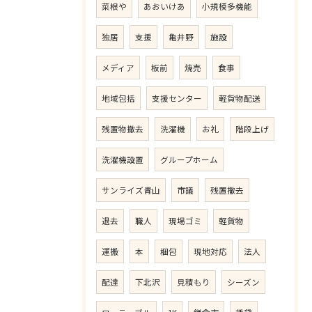
菜根や
あおいけあ
小規模多機能
独居
支援
亀井野
施設
メディア
板前
焼売
食事
地域包括
支援センター
軽貨物配送
残置物撤去
洗濯機
お礼
階段上げ
洗濯機設置
グループホーム
サンライズ青山
市議
残置撤去
退去
職人
現場ゴミ
軽貨物
運搬
本
梱包
現地対応
法人
配達
下北沢
見積もり
シーズン