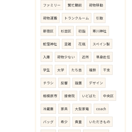
ファミリー
繁忙期前
荷物移動
荷物運搬
トランクルーム
引取
新宿区
杉並区
初詣
寒川神社
蛇窪神社
混雑
花瓶
スペイン製
入庫
荷物少ない
近所
単身赴任
学生
大学
たち吉
福鈴
干支
チラシ
反響
設置
デザイン
相模原市
接骨院
いどばた
中央区
冷蔵庫
家具
大型家電
coach
バッグ
希少
貴重
いただきもの