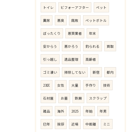
トイレ
ビフォーアフター
ペット
糞尿
悪臭
腐敗
ペットボトル
ぼったくり
悪質業者
年末
安からう
悪かろう
釣られる
買取
引っ越し
遺品整理
高齢者
ゴミ凄い
掃除してない
新宿
都内
23区
女性
大量
手作り
技術
石材屋
お墓
鉄屑
スクラップ
雑品
海外
2025
年始
年男
巳年
挨拶
近場
中距離
ミニ