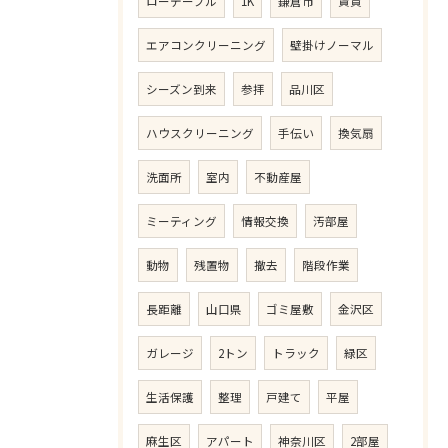
ローテーブル
1K
鎌倉市
賃貸
エアコンクリーニング
壁掛けノーマル
シーズン到来
参拝
品川区
ハウスクリーニング
手伝い
換気扇
洗面所
室内
不動産屋
ミーティング
情報交換
汚部屋
動物
残置物
撤去
階段作業
長距離
山口県
ゴミ屋敷
金沢区
ガレージ
2トン
トラック
緑区
生活保護
整理
戸建て
平屋
麻生区
アパート
神奈川区
2部屋