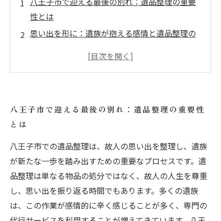
八王子市で迎える最後の別れ：遺品整理の重要
性とは
思い出を形に：遺族が抱える感情と遺品整理の
役割
専門家に頼むべき理由：遺品整理代行サービス
のメリット
八王子市の遺品整理業者選び：信頼できるサー
八王子市で迎える最後の別れ：遺品整理の重要性
ビスの見極め方
とは
整理で新たな一歩を：遺品整理がもたらすプラ
スの影響
八王子市での遺品整理は、故人の思い出を整理し、遺族
遺族を支える：遺品整理業者の実績と体験談
が新たな一歩を踏み出すための重要なプロセスです。遺
品整理は単なる物品の処分ではなく、故人の人生を尊重
未来を見据えて：八王子市における遺品整理の
し、思い出を振り返る時間でもあります。多くの遺族
結論と今後の展望
は、この作業が感情的に辛く感じることが多く、専門の
代行サービスを利用することが増えてきています。八王