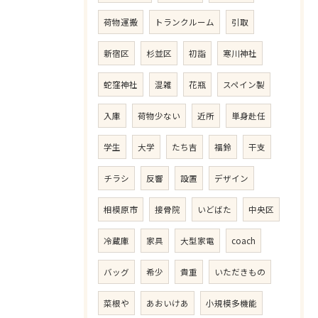
荷物運搬
トランクルーム
引取
新宿区
杉並区
初詣
寒川神社
蛇窪神社
混雑
花瓶
スペイン製
入庫
荷物少ない
近所
単身赴任
学生
大学
たち吉
福鈴
干支
チラシ
反響
設置
デザイン
相模原市
接骨院
いどばた
中央区
冷蔵庫
家具
大型家電
coach
バッグ
希少
貴重
いただきもの
菜根や
あおいけあ
小規模多機能