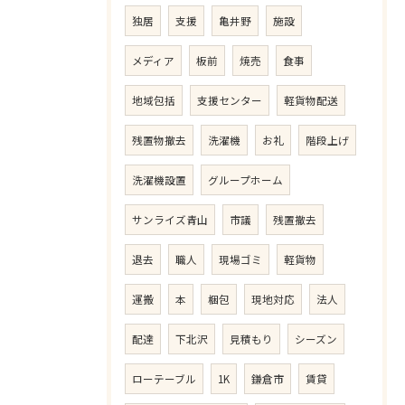
独居
支援
亀井野
施設
メディア
板前
焼売
食事
地域包括
支援センター
軽貨物配送
残置物撤去
洗濯機
お礼
階段上げ
洗濯機設置
グループホーム
サンライズ青山
市議
残置撤去
退去
職人
現場ゴミ
軽貨物
運搬
本
梱包
現地対応
法人
配達
下北沢
見積もり
シーズン
ローテーブル
1K
鎌倉市
賃貸