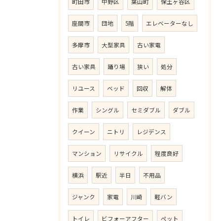
町田市
中野区
葉山町
保土ヶ谷区
座間市
団地
5階
エレベーターなし
多摩市
大型家具
古い家電
古い家具
踊り場
狭い
処分
リユース
ベッド
回収
解体
作業
シングル
セミダブル
ダブル
クイーン
ニトリ
レジデンス
マンション
リサイクル
程度良好
横浜
駅近
半日
不用品
ジャンク
家電
川崎
軽バン
トイレ
ビフォーアフター
ペット