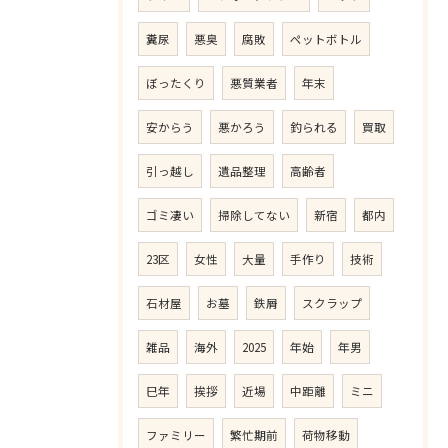
糞尿
悪臭
腐敗
ペットボトル
ぼったくり
悪質業者
年末
安からう
悪かろう
釣られる
買取
引っ越し
遺品整理
高齢者
ゴミ凄い
掃除してない
新宿
都内
23区
女性
大量
手作り
技術
石材屋
お墓
鉄屑
スクラップ
雑品
海外
2025
年始
年男
巳年
挨拶
近場
中距離
ミニ
ファミリー
繁忙期前
荷物移動