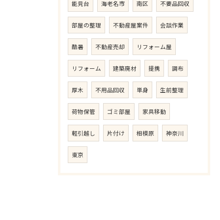
能見台
海老名市
南区
不要品回収
部屋の整理
不動産屋案件
会談作業
酷暑
不動産売却
リフォーム屋
リフォーム
建築廃材
提携
調布
厚木
不用品回収
単身
生前整理
荷物保管
ゴミ部屋
家具移動
軽引越し
片付け
相模原
神奈川
東京