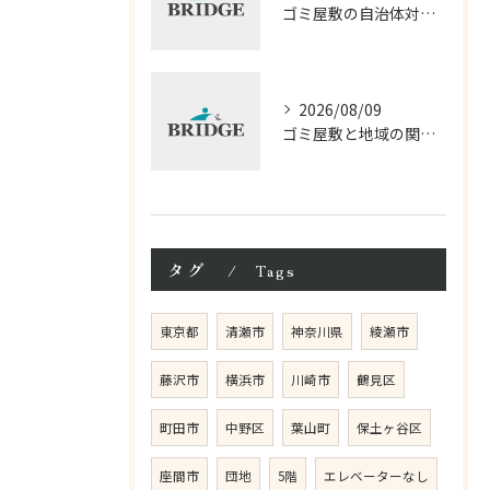
ゴミ屋敷の自治体対応と神奈川県相模原市で費用を抑える現実的な解決法
2026/08/09
ゴミ屋敷と地域の関係横浜市で片付け費用や行政の対応を徹底解説
タグ
Tags
東京都
清瀬市
神奈川県
綾瀬市
藤沢市
横浜市
川崎市
鶴見区
町田市
中野区
葉山町
保土ヶ谷区
座間市
団地
5階
エレベーターなし