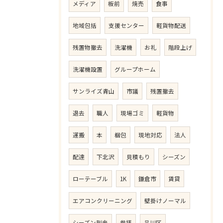
メディア
板前
焼売
食事
地域包括
支援センター
軽貨物配送
残置物撤去
洗濯機
お礼
階段上げ
洗濯機設置
グループホーム
サンライズ青山
市議
残置撤去
退去
職人
現場ゴミ
軽貨物
運搬
本
梱包
現地対応
法人
配達
下北沢
見積もり
シーズン
ローテーブル
1K
鎌倉市
賃貸
エアコンクリーニング
壁掛けノーマル
シーズン到来
参拝
品川区