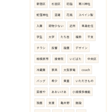
新宿区
杉並区
初詣
寒川神社
蛇窪神社
混雑
花瓶
スペイン製
入庫
荷物少ない
近所
単身赴任
学生
大学
たち吉
福鈴
干支
チラシ
反響
設置
デザイン
相模原市
接骨院
いどばた
中央区
冷蔵庫
家具
大型家電
coach
バッグ
希少
貴重
いただきもの
菜根や
あおいけあ
小規模多機能
独居
支援
亀井野
施設