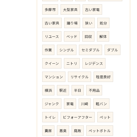
多摩市
大型家具
古い家電
古い家具
踊り場
狭い
処分
リユース
ベッド
回収
解体
作業
シングル
セミダブル
ダブル
クイーン
ニトリ
レジデンス
マンション
リサイクル
程度良好
横浜
駅近
半日
不用品
ジャンク
家電
川崎
軽バン
トイレ
ビフォーアフター
ペット
糞尿
悪臭
腐敗
ペットボトル