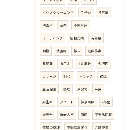
ハウスクリーニング
手伝い
換気扇
洗面所
室内
不動産屋
ミーティング
情報交換
汚部屋
動物
残置物
撤去
階段作業
長距離
山口県
ゴミ屋敷
金沢区
ガレージ
2トン
トラック
緑区
生活保護
整理
戸建て
平屋
麻生区
アパート
神奈川区
2部屋
能見台
海老名市
南区
不要品回収
部屋の整理
不動産屋案件
会談作業