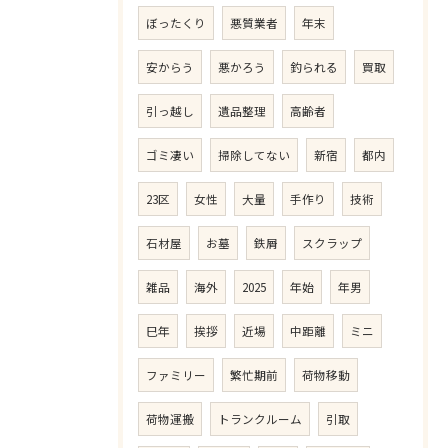
ぼったくり
悪質業者
年末
安からう
悪かろう
釣られる
買取
引っ越し
遺品整理
高齢者
ゴミ凄い
掃除してない
新宿
都内
23区
女性
大量
手作り
技術
石材屋
お墓
鉄屑
スクラップ
雑品
海外
2025
年始
年男
巳年
挨拶
近場
中距離
ミニ
ファミリー
繁忙期前
荷物移動
荷物運搬
トランクルーム
引取