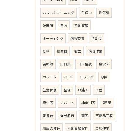
ハウスクリーニング
手伝い
換気扇
洗面所
室内
不動産屋
ミーティング
情報交換
汚部屋
動物
残置物
撤去
階段作業
長距離
山口県
ゴミ屋敷
金沢区
ガレージ
2トン
トラック
緑区
生活保護
整理
戸建て
平屋
麻生区
アパート
神奈川区
2部屋
能見台
海老名市
南区
不要品回収
部屋の整理
不動産屋案件
会談作業