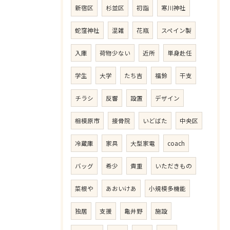
新宿区
杉並区
初詣
寒川神社
蛇窪神社
混雑
花瓶
スペイン製
入庫
荷物少ない
近所
単身赴任
学生
大学
たち吉
福鈴
干支
チラシ
反響
設置
デザイン
相模原市
接骨院
いどばた
中央区
冷蔵庫
家具
大型家電
coach
バッグ
希少
貴重
いただきもの
菜根や
あおいけあ
小規模多機能
独居
支援
亀井野
施設