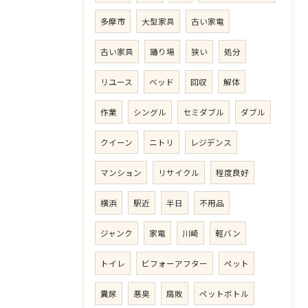
多摩市
大型家具
古い家電
古い家具
踊り場
狭い
処分
リユース
ベッド
回収
解体
作業
シングル
セミダブル
ダブル
クイーン
ニトリ
レジデンス
マンション
リサイクル
程度良好
横浜
駅近
半日
不用品
ジャンク
家電
川崎
軽バン
トイレ
ビフォーアフター
ペット
糞尿
悪臭
腐敗
ペットボトル