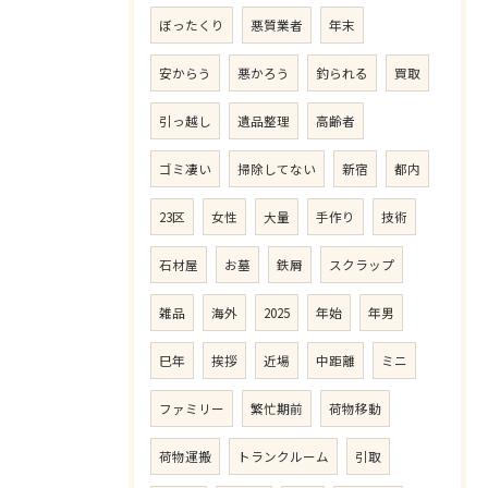
ぼったくり
悪質業者
年末
安からう
悪かろう
釣られる
買取
引っ越し
遺品整理
高齢者
ゴミ凄い
掃除してない
新宿
都内
23区
女性
大量
手作り
技術
石材屋
お墓
鉄屑
スクラップ
雑品
海外
2025
年始
年男
巳年
挨拶
近場
中距離
ミニ
ファミリー
繁忙期前
荷物移動
荷物運搬
トランクルーム
引取