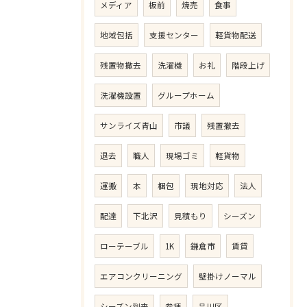
メディア
板前
焼売
食事
地域包括
支援センター
軽貨物配送
残置物撤去
洗濯機
お礼
階段上げ
洗濯機設置
グループホーム
サンライズ青山
市議
残置撤去
退去
職人
現場ゴミ
軽貨物
運搬
本
梱包
現地対応
法人
配達
下北沢
見積もり
シーズン
ローテーブル
1K
鎌倉市
賃貸
エアコンクリーニング
壁掛けノーマル
シーズン到来
参拝
品川区