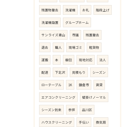
残置物撤去
洗濯機
お礼
階段上げ
洗濯機設置
グループホーム
サンライズ青山
市議
残置撤去
退去
職人
現場ゴミ
軽貨物
運搬
本
梱包
現地対応
法人
配達
下北沢
見積もり
シーズン
ローテーブル
1K
鎌倉市
賃貸
エアコンクリーニング
壁掛けノーマル
シーズン到来
参拝
品川区
ハウスクリーニング
手伝い
換気扇