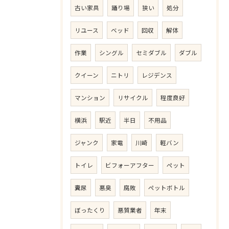
古い家具
踊り場
狭い
処分
リユース
ベッド
回収
解体
作業
シングル
セミダブル
ダブル
クイーン
ニトリ
レジデンス
マンション
リサイクル
程度良好
横浜
駅近
半日
不用品
ジャンク
家電
川崎
軽バン
トイレ
ビフォーアフター
ペット
糞尿
悪臭
腐敗
ペットボトル
ぼったくり
悪質業者
年末