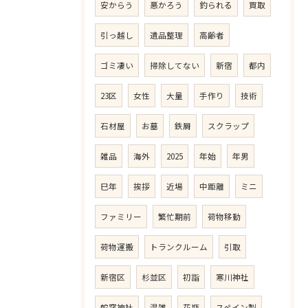
安からう
悪かろう
釣られる
買取
引っ越し
遺品整理
高齢者
ゴミ凄い
掃除してない
新宿
都内
23区
女性
大量
手作り
技術
石材屋
お墓
鉄屑
スクラップ
雑品
海外
2025
年始
年男
巳年
挨拶
近場
中距離
ミニ
ファミリー
繁忙期前
荷物移動
荷物運搬
トランクルーム
引取
新宿区
杉並区
初詣
寒川神社
蛇窪神社
混雑
花瓶
スペイン製