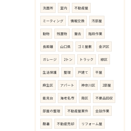
洗面所
室内
不動産屋
ミーティング
情報交換
汚部屋
動物
残置物
撤去
階段作業
長距離
山口県
ゴミ屋敷
金沢区
ガレージ
2トン
トラック
緑区
生活保護
整理
戸建て
平屋
麻生区
アパート
神奈川区
2部屋
能見台
海老名市
南区
不要品回収
部屋の整理
不動産屋案件
会談作業
酷暑
不動産売却
リフォーム屋