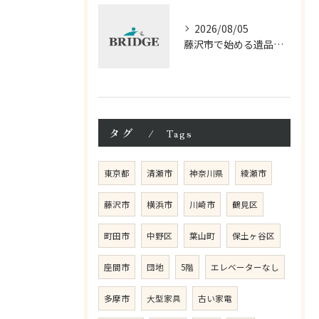
2026/08/05
藤沢市で始める遺品整理相談の進め方
タグ
Tags
東京都
清瀬市
神奈川県
綾瀬市
藤沢市
横浜市
川崎市
鶴見区
町田市
中野区
葉山町
保土ヶ谷区
座間市
団地
5階
エレベーターなし
多摩市
大型家具
古い家電