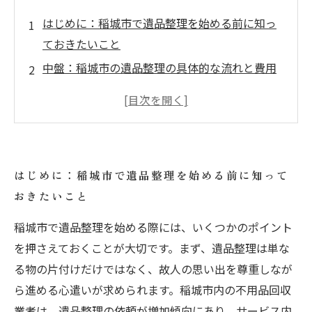
はじめに：稲城市で遺品整理を始める前に知っ
ておきたいこと
中盤：稲城市の遺品整理の具体的な流れと費用
の実態を詳しく解説
中盤：信頼できる不用品回収業者の選び方と注
意点とは？
中盤：遺品整理が遺族の心の整理につながる理
はじめに：稲城市で遺品整理を始める前に知って
由を考える
おきたいこと
まとめ：稲城市の遺品整理で安心して依頼する
ためのポイントと費用対策
稲城市で遺品整理を始める際には、いくつかのポイント
稲城市の遺品整理費用を節約するための賢い方
を押さえておくことが大切です。まず、遺品整理は単な
法
る物の片付けだけではなく、故人の思い出を尊重しなが
ら進める心遣いが求められます。稲城市内の不用品回収
遺品整理で心の整理も一緒に！稲城市での実際
業者は、遺品整理の依頼が増加傾向にあり、サービス内
の成功事例紹介