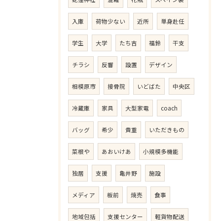
入庫
荷物少ない
近所
単身赴任
学生
大学
たち吉
福鈴
干支
チラシ
反響
設置
デザイン
相模原市
接骨院
いどばた
中央区
冷蔵庫
家具
大型家電
coach
バッグ
希少
貴重
いただきもの
菜根や
あおいけあ
小規模多機能
独居
支援
亀井野
施設
メディア
板前
焼売
食事
地域包括
支援センター
軽貨物配送