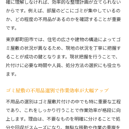
捨てるか迷う不用品を判断するポイント
確に理解しなければ、効率的な整理計画が立てられない
からです。例えば、部屋のどこにゴミが集中しているの
ゴミ屋敷不用品整理のスムーズな手順とは
か、どの程度の不用品があるのかを確認することが重要
東京都町田市で活用できる不用品回収サー
です。
ビス
ゴミ屋敷の片付けを家族で協力して進める
東京都町田市では、住宅の広さや建物の構造によってゴ
方法
ミ屋敷の状況が異なるため、現地の状況を丁寧に把握す
ることが成功の鍵となります。現状把握を行うことで、
効率的な家財の片付けを実現する秘訣
片付けに必要な時間や人員、処分方法の選択にも役立ち
ゴミ屋敷家財整理を短時間で終わらせるコ
ます。
ツ
家財の仕分けでゴミ屋敷改善をスムーズに
ゴミ屋敷の不用品選別で作業効率が大幅アップ
進行
不用品の選別はゴミ屋敷片付けの中でも特に重要な工程
大物家具の処分も安心なゴミ屋敷対策法
であり、これをしっかり行うことで作業効率が格段に向
家財整理業者の選び方とゴミ屋敷対応力の
上します。理由は、不要なものを明確に分けることで処
違い
分や回収がスムーズになり、無駄な移動や作業の重複を