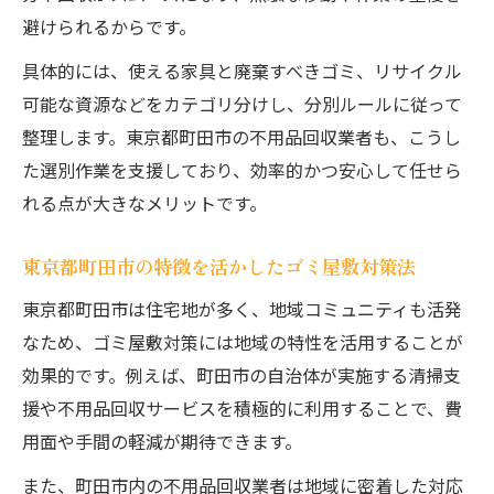
家財の再利用やリサイクルを意識したゴミ
避けられるからです。
屋敷清掃
具体的には、使える家具と廃棄すべきゴミ、リサイクル
ゴミ屋敷問題に悩む方へ安心の対策案
可能な資源などをカテゴリ分けし、分別ルールに従って
ゴミ屋敷問題の根本解決は適切な対策から
整理します。東京都町田市の不用品回収業者も、こうし
東京都町田市で選ばれるゴミ屋敷対応サー
た選別作業を支援しており、効率的かつ安心して任せら
ビス
れる点が大きなメリットです。
ゴミ屋敷片付けに役立つ専門家のアドバイ
ス
東京都町田市の特徴を活かしたゴミ屋敷対策法
家族や周囲の協力を得るゴミ屋敷問題の解
東京都町田市は住宅地が多く、地域コミュニティも活発
決策
なため、ゴミ屋敷対策には地域の特性を活用することが
ゴミ屋敷状態を改善するための日常習慣
効果的です。例えば、町田市の自治体が実施する清掃支
家財整理を進めたいときの実践ポイント
援や不用品回収サービスを積極的に利用することで、費
用面や手間の軽減が期待できます。
ゴミ屋敷家財整理の計画を立てて無駄を省
く方法
また、町田市内の不用品回収業者は地域に密着した対応