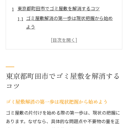
東京都町田市でゴミ屋敷を解消するコツ
ゴミ屋敷解消の第一歩は現状把握から始め
よう
ゴミ屋敷の不用品選別で作業効率が大幅ア
ップ
東京都町田市の特徴を活かしたゴミ屋敷対
策法
ゴミ屋敷整理に役立つ便利グッズと使い方
東京都町田市でゴミ屋敷を解消する
の工夫
コツ
ゴミ屋敷清掃を無理なく進めるための心構
え
ゴミ屋敷解消の第一歩は現状把握から始めよう
ゴミ屋敷の不用品整理が楽になる方法
ゴミ屋敷の片付けを始める際の第一歩は、現状の把握に
ゴミ屋敷の不用品を効率よく分別するコツ
あります。なぜなら、具体的な問題点や不要物の量を正