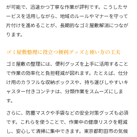
不用品処分と家財整理を同時に進めるコツ
が可能で、迅速かつ丁寧な作業が評判です。こうしたサ
ービスを活用しながら、地域のルールやマナーを守って
ゴミ屋敷整理で大切な物を見逃さないチェ
片付けを進めることが、長期的なゴミ屋敷解消につなが
ック法
ります。
家財整理を自分で進めるか業者に依頼する
かの判断基準
ゴミ屋敷整理に役立つ便利グッズと使い方の工夫
ゴミ屋敷不用品整理を継続するためのモチ
ゴミ屋敷の整理には、便利グッズを上手に活用すること
ベーション維持法
で作業の効率化と負担軽減が図れます。たとえば、仕分
不用品処分で住空間を快適に保つコツ
け用のカラフルな収納ボックスや、持ち運びしやすいキ
ゴミ屋敷不用品処分のタイミングと優先順
ャスター付きコンテナは、分類作業をスムーズにしま
位
す。
東京都町田市で利用できる不用品回収の選
さらに、防塵マスクや手袋などの安全対策グッズも必須
び方
です。これらを使うことで、作業中の健康リスクを軽減
ゴミ屋敷からの卒業は定期的な処分が鍵
し、安心して清掃に集中できます。東京都町田市の気候
不用品処分で部屋の広さと快適さを実感