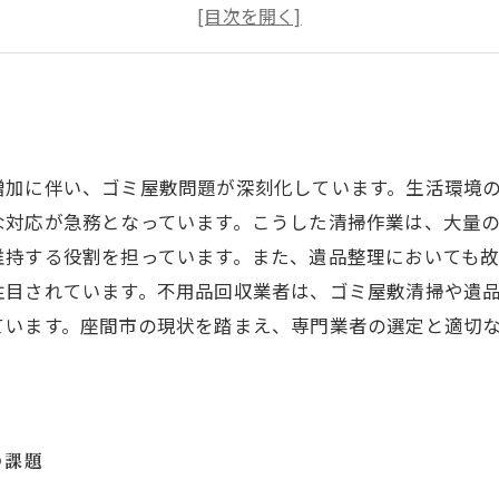
品整理が果たす役割と座間市の現状
間市の不用品回収サービスが支える地域環境の未来
ミ屋敷清掃と遺品整理を通じて見える座間市の新たな課題
間市の住環境改善に向けて不用品回収業者が果たす役割と
？
増加に伴い、ゴミ屋敷問題が深刻化しています。生活環境
な対応が急務となっています。こうした清掃作業は、大量
維持する役割を担っています。また、遺品整理においても
注目されています。不用品回収業者は、ゴミ屋敷清掃や遺
ています。座間市の現状を踏まえ、専門業者の選定と適切
の課題