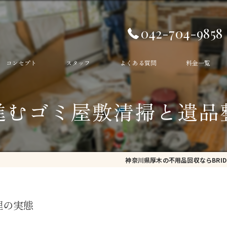
042-704-9858
コンセプト
スタッフ
よくある質問
料金一覧
生前整理
進むゴミ屋敷清掃と遺品
遺品整理
ゴミ部屋
神奈川県厚木の不用品回収ならBRID
ゴミ屋敷
不用品回収
理の実態
残置物撤去