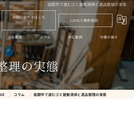
座間市で進むゴミ屋敷清掃と遺品整理の実態
お問い合わせはこち
LINEで無料相談
ら
会社概要
コラム
対応事例
作業の様子
整理の実態
GE
コラム
座間市で進むゴミ屋敷清掃と遺品整理の実態