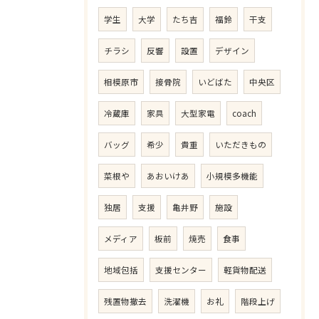
学生
大学
たち吉
福鈴
干支
チラシ
反響
設置
デザイン
相模原市
接骨院
いどばた
中央区
冷蔵庫
家具
大型家電
coach
バッグ
希少
貴重
いただきもの
菜根や
あおいけあ
小規模多機能
独居
支援
亀井野
施設
メディア
板前
焼売
食事
地域包括
支援センター
軽貨物配送
残置物撤去
洗濯機
お礼
階段上げ