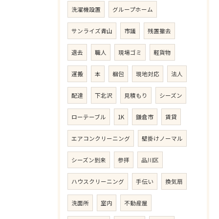
洗濯機設置
グループホーム
サンライズ青山
市議
残置撤去
退去
職人
現場ゴミ
軽貨物
運搬
本
梱包
現地対応
法人
配達
下北沢
見積もり
シーズン
ローテーブル
1K
鎌倉市
賃貸
エアコンクリーニング
壁掛けノーマル
シーズン到来
参拝
品川区
ハウスクリーニング
手伝い
換気扇
洗面所
室内
不動産屋