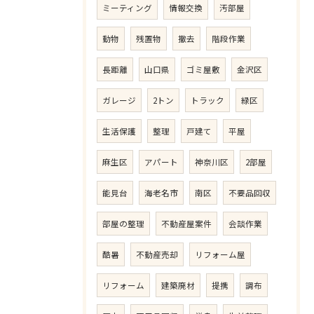
ミーティング
情報交換
汚部屋
動物
残置物
撤去
階段作業
長距離
山口県
ゴミ屋敷
金沢区
ガレージ
2トン
トラック
緑区
生活保護
整理
戸建て
平屋
麻生区
アパート
神奈川区
2部屋
能見台
海老名市
南区
不要品回収
部屋の整理
不動産屋案件
会談作業
酷暑
不動産売却
リフォーム屋
リフォーム
建築廃材
提携
調布