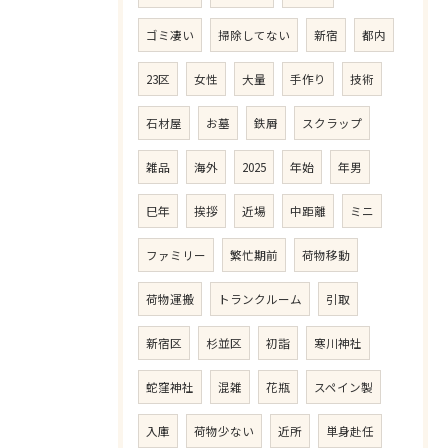
ゴミ凄い
掃除してない
新宿
都内
23区
女性
大量
手作り
技術
石材屋
お墓
鉄屑
スクラップ
雑品
海外
2025
年始
年男
巳年
挨拶
近場
中距離
ミニ
ファミリー
繁忙期前
荷物移動
荷物運搬
トランクルーム
引取
新宿区
杉並区
初詣
寒川神社
蛇窪神社
混雑
花瓶
スペイン製
入庫
荷物少ない
近所
単身赴任