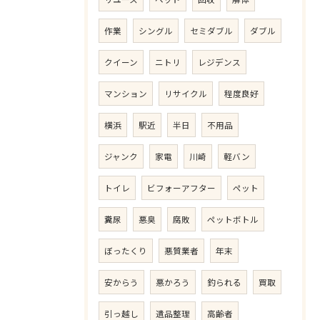
作業
シングル
セミダブル
ダブル
クイーン
ニトリ
レジデンス
マンション
リサイクル
程度良好
横浜
駅近
半日
不用品
ジャンク
家電
川崎
軽バン
トイレ
ビフォーアフター
ペット
糞尿
悪臭
腐敗
ペットボトル
ぼったくり
悪質業者
年末
安からう
悪かろう
釣られる
買取
引っ越し
遺品整理
高齢者