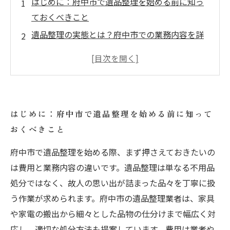
はじめに：府中市で遺品整理を始める前に知っ
ておくべきこと
遺品整理の実態とは？府中市での業務内容を詳
しく解説
費用の壁を乗り越える：府中市の遺品整理費用
の相場と注意点
業者選びのポイント：府中市で信頼できる遺品
はじめに：府中市で遺品整理を始める前に知って
整理サービスを見極めるには
おくべきこと
まとめと今後のステップ：府中市で納得の遺品
整理を完了させるために
府中市で遺品整理を始める際、まず押さえておきたいの
府中市での遺品整理、費用を抑える5つのコツ
は費用と業務内容の違いです。遺品整理は単なる不用品
処分ではなく、故人の思い出が詰まった品々を丁寧に扱
遺品整理業者の選び方完全ガイド：府中市で失
う作業が求められます。府中市の遺品整理業者は、家具
敗しないために
や家電の搬出から細々とした品物の仕分けまで幅広く対
応し、適切な処分方法も提案しています。費用は業者や