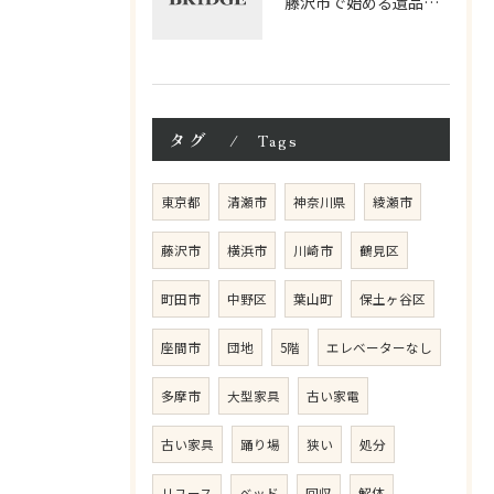
藤沢市で始める遺品整理相談の進め方
タグ
Tags
東京都
清瀬市
神奈川県
綾瀬市
藤沢市
横浜市
川崎市
鶴見区
町田市
中野区
葉山町
保土ヶ谷区
座間市
団地
5階
エレベーターなし
多摩市
大型家具
古い家電
古い家具
踊り場
狭い
処分
リユース
ベッド
回収
解体