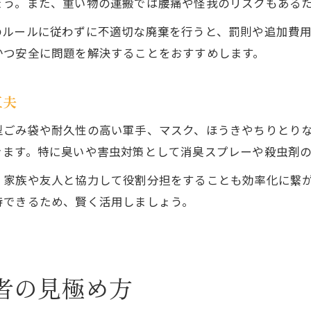
ょう。また、重い物の運搬では腰痛や怪我のリスクもある
ゴミ屋敷解決で費用を抑える依頼の選び方
のルールに従わずに不適切な廃棄を行うと、罰則や追加費
自治体サービス利用とゴミ屋敷片付けの比較
かつ安全に問題を解決することをおすすめします。
ゴミ屋敷依頼時の割引や特典活用のコツ
分別や搬出を自分で行う費用節約術
工夫
ゴミ屋敷業者のキャンペーン情報をチェック
型ごみ袋や耐久性の高い軍手、マスク、ほうきやちりとり
きます。特に臭いや害虫対策として消臭スプレーや殺虫剤
、家族や友人と協力して役割分担をすることも効率化に繋
待できるため、賢く活用しましょう。
者の見極め方