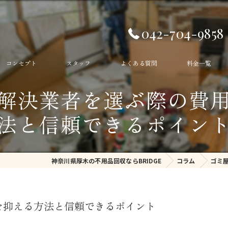
042-704-9858
コンセプト
スタッフ
よくある質問
料金一覧
解決業者を選ぶ際の費
生前整理
法と信頼できるポイン
遺品整理
ゴミ部屋
神奈川県厚木の不用品回収ならBRIDGE
コラム
ゴミ
ゴミ屋敷
不用品回収
を抑える方法と信頼できるポイント
残置物撤去