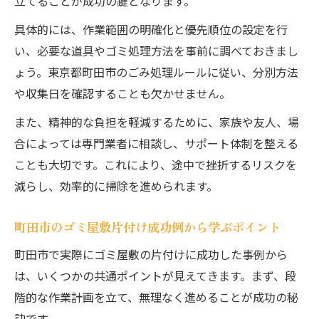
立てることが成功の鍵となります。
ト
具体的には、作業範囲の明確化と優先順位の設定を行
短時間で終わるゴミ屋敷片付けの秘訣
い、必要な道具やゴミ処理方法を事前に調べておきまし
効率重視のゴミ屋敷整理術を解説
ょう。東京都町田市のごみ処理ルールに従い、分別方法
ゴミ屋敷掃除の効率を上げるスケジュール
や収集日を確認することも欠かせません。
術
また、精神的な負担を軽減するために、家族や友人、場
ごみ部屋を短期間で片付ける実践的な方法
合によっては専門業者に相談し、サポート体制を整える
ゴミ屋敷片付けで挫折しない工夫と対策
ことも大切です。これにより、途中で挫折するリスクを
部屋の片付けを成功させるチェックリスト
減らし、効率的に掃除を進められます。
ゴミ屋敷掃除で時短を叶える整理整頓術
自分で進めるゴミ屋敷片付けの秘訣
町田市のゴミ屋敷片付け成功例から学ぶポイント
ゴミ屋敷掃除を自分で進める基本ステップ
町田市で実際にゴミ屋敷の片付けに成功した事例から
部屋の片付け自力で成功させるコツ
は、いくつかの共通ポイントが見えてきます。まず、段
汚部屋掃除を諦めないための工夫
階的な作業計画を立て、無理なく進めることが成功の秘
訣です。