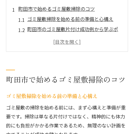
町田市で始めるゴミ屋敷掃除のコツ
ゴミ屋敷掃除を始める前の準備と心構え
町田市のゴミ屋敷片付け成功例から学ぶポ
イント
効率的なゴミ屋敷整理を叶える分別方法
ゴミ屋敷清掃で役立つ片付け代行の選び方
初めてのゴミ屋敷掃除で注意すべきこと
町田市で始めるゴミ屋敷掃除のコツ
ゴミ屋敷を簡単に片付ける実践法
ゴミ屋敷掃除を簡単に進める手順と流れ
ゴミ屋敷掃除を始める前の準備と心構え
部屋の片付けを効率化する分別と仕分けの
ゴミ屋敷の掃除を始める前には、まず心構えと準備が重
コツ
要です。掃除は単なる片付けではなく、精神的にも体力
汚部屋掃除に役立つ便利グッズと使い方
的にも負担がかかる作業であるため、無理のない計画を
ゴミ屋敷片付け代行サービス活用のポイン