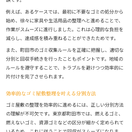
ゴミ屋敷整理で気をつけたい安全対策
初めてのごみ部屋片付けで注意すること
例えば、あるケースでは、最初に不要なゴミの処分から
始め、徐々に家具や生活用品の整理へと進めることで、
初めての方も安心な掃除手順を紹介
作業がスムーズに進行しました。これは心理的な負担を
ゴミ屋敷掃除ビギナー向けの基本手順紹介
減らし、達成感を積み重ねることができたためです。
部屋の片付け初心者におすすめの進め方
また、町田市のゴミ収集ルールを正確に把握し、適切な
ゴミ屋敷清掃で失敗しない準備と計画
分別と回収手続きを行ったこともポイントです。地域の
汚部屋の掃除を楽にするコツとは
ルールを遵守することで、トラブルを避けつつ効率的に
ごみ部屋整理で安心できるサポート活用法
片付けを完了させられます。
部屋の片付けを成功させるコツ集
ゴミ屋敷掃除がスムーズに進むマインドセ
効率的なゴミ屋敷整理を叶える分別方法
ット
ゴミ屋敷の整理を効率的に進めるには、正しい分別方法
部屋の片付けを楽にする整理術のポイント
の理解が不可欠です。東京都町田市では、燃えるゴミ、
ごみ部屋を快適空間に変えるアイデア集
燃えないゴミ、資源ゴミなどの区分が細かく定められて
ゴミ屋敷片付けで得られるメリットと効果
いるため、これに従うことで回収がスムーズになりま