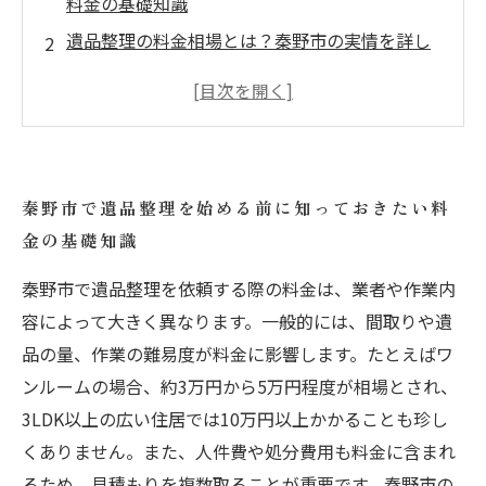
料金の基礎知識
遺品整理の料金相場とは？秦野市の実情を詳し
く解説
料金に影響するポイントを押さえて、納得の遺
品整理を実現しよう
業者選びで失敗しないための秦野市遺品整理の
秦野市で遺品整理を始める前に知っておきたい料
料金比較ガイド
金の基礎知識
適正価格で安心できる遺品整理サービスの選び
方とポイントまとめ
秦野市で遺品整理を依頼する際の料金は、業者や作業内
秦野市の遺品整理料金と相場徹底解説：これで
容によって大きく異なります。一般的には、間取りや遺
あなたも迷わない！
品の量、作業の難易度が料金に影響します。たとえばワ
ンルームの場合、約3万円から5万円程度が相場とされ、
遺品整理の不安を解消するために知っておくべ
3LDK以上の広い住居では10万円以上かかることも珍し
き料金の全て
くありません。また、人件費や処分費用も料金に含まれ
るため、見積もりを複数取ることが重要です。秦野市の