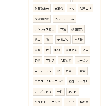
残置物撤去
洗濯機
お礼
階段上げ
洗濯機設置
グループホーム
サンライズ青山
市議
残置撤去
退去
職人
現場ゴミ
軽貨物
運搬
本
梱包
現地対応
法人
配達
下北沢
見積もり
シーズン
ローテーブル
1K
鎌倉市
賃貸
エアコンクリーニング
壁掛けノーマル
シーズン到来
参拝
品川区
ハウスクリーニング
手伝い
換気扇