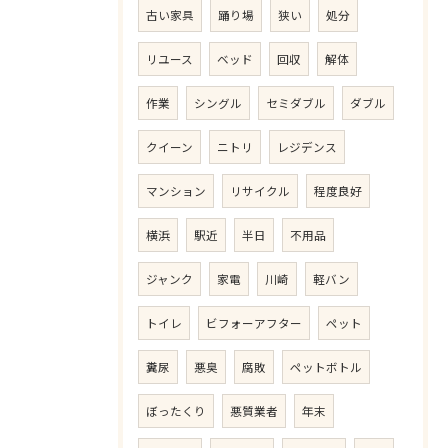
古い家具
踊り場
狭い
処分
リユース
ベッド
回収
解体
作業
シングル
セミダブル
ダブル
クイーン
ニトリ
レジデンス
マンション
リサイクル
程度良好
横浜
駅近
半日
不用品
ジャンク
家電
川崎
軽バン
トイレ
ビフォーアフター
ペット
糞尿
悪臭
腐敗
ペットボトル
ぼったくり
悪質業者
年末