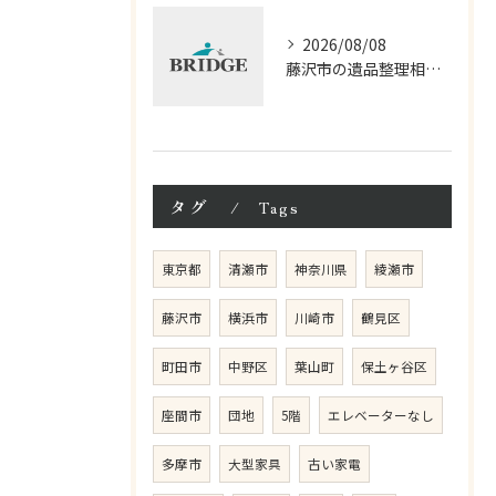
2026/08/08
藤沢市の遺品整理相談と見積もり費用の基本知識
タグ
Tags
東京都
清瀬市
神奈川県
綾瀬市
藤沢市
横浜市
川崎市
鶴見区
町田市
中野区
葉山町
保土ヶ谷区
座間市
団地
5階
エレベーターなし
多摩市
大型家具
古い家電