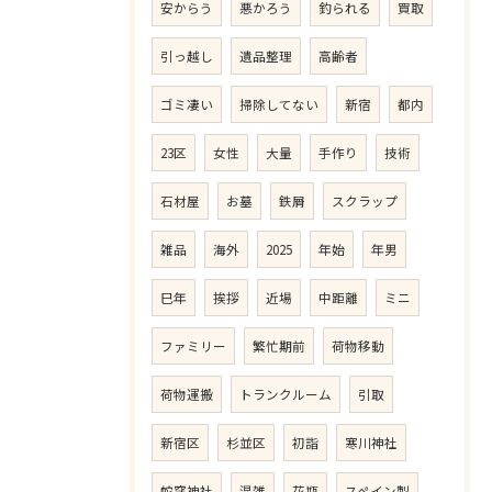
安からう
悪かろう
釣られる
買取
引っ越し
遺品整理
高齢者
ゴミ凄い
掃除してない
新宿
都内
23区
女性
大量
手作り
技術
石材屋
お墓
鉄屑
スクラップ
雑品
海外
2025
年始
年男
巳年
挨拶
近場
中距離
ミニ
ファミリー
繁忙期前
荷物移動
荷物運搬
トランクルーム
引取
新宿区
杉並区
初詣
寒川神社
蛇窪神社
混雑
花瓶
スペイン製