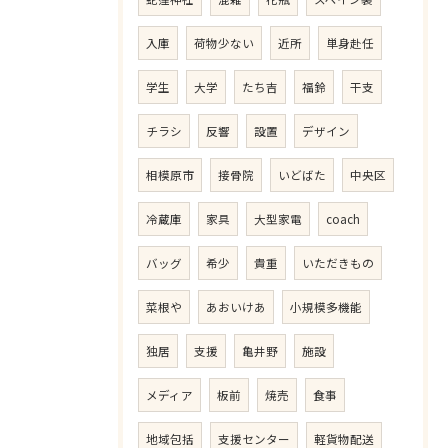
入庫
荷物少ない
近所
単身赴任
学生
大学
たち吉
福鈴
干支
チラシ
反響
設置
デザイン
相模原市
接骨院
いどばた
中央区
冷蔵庫
家具
大型家電
coach
バッグ
希少
貴重
いただきもの
菜根や
あおいけあ
小規模多機能
独居
支援
亀井野
施設
メディア
板前
焼売
食事
地域包括
支援センター
軽貨物配送