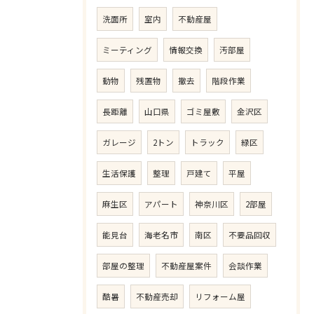
洗面所
室内
不動産屋
ミーティング
情報交換
汚部屋
動物
残置物
撤去
階段作業
長距離
山口県
ゴミ屋敷
金沢区
ガレージ
2トン
トラック
緑区
生活保護
整理
戸建て
平屋
麻生区
アパート
神奈川区
2部屋
能見台
海老名市
南区
不要品回収
部屋の整理
不動産屋案件
会談作業
酷暑
不動産売却
リフォーム屋