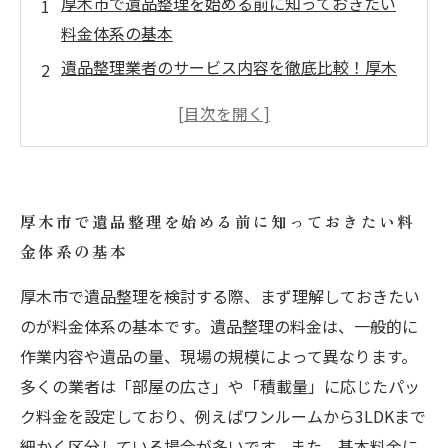
厚木市で遺品整理を始める前に知っておきたい
料金体系の基本
遺品整理業者のサービス内容を徹底比較！厚木
市で安心できる選び方とは
料金とサービスのバランスがカギ！厚木市の遺
品整理で後悔しないポイント
厚木市内の遺品整理業者の口コミと実際の対
厚木市で遺品整理を始める前に知っておきたい料
応、ここをチェックしよう
金体系の基本
遺品整理のプロが教える！厚木市で満足できる
業者選びの最終決定版
厚木市で遺品整理を検討する際、まず理解しておきたい
厚木市で遺品整理を依頼する際に気を付けるべ
のが料金体系の基本です。遺品整理の料金は、一般的に
き追加費用の真実
作業内容や遺品の量、現場の規模によって異なります。
多くの業者は「部屋の広さ」や「積載量」に応じたパッ
安心と満足を手に入れるために！厚木市の遺品
ク料金を設定しており、例えばワンルームから3LDKまで
整理サービス徹底比較まとめ
細かく区分している場合が多いです。また、基本料金に