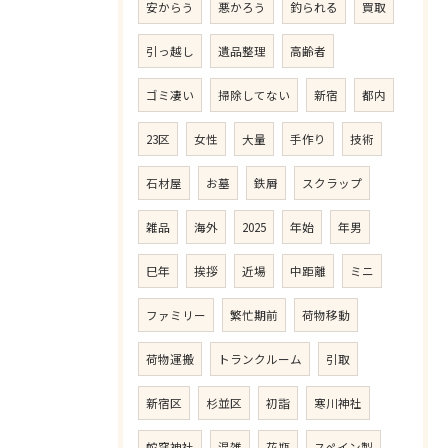
安からう
悪かろう
釣られる
買取
引っ越し
遺品整理
高齢者
ゴミ凄い
掃除してない
新宿
都内
23区
女性
大量
手作り
技術
石材屋
お墓
鉄屑
スクラップ
雑品
海外
2025
年始
年男
巳年
挨拶
近場
中距離
ミニ
ファミリー
繁忙期前
荷物移動
荷物運搬
トランクルーム
引取
新宿区
杉並区
初詣
寒川神社
蛇窪神社
混雑
花瓶
スペイン製