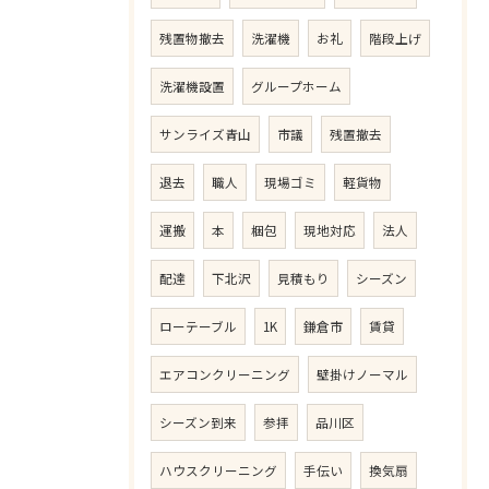
残置物撤去
洗濯機
お礼
階段上げ
洗濯機設置
グループホーム
サンライズ青山
市議
残置撤去
退去
職人
現場ゴミ
軽貨物
運搬
本
梱包
現地対応
法人
配達
下北沢
見積もり
シーズン
ローテーブル
1K
鎌倉市
賃貸
エアコンクリーニング
壁掛けノーマル
シーズン到来
参拝
品川区
ハウスクリーニング
手伝い
換気扇