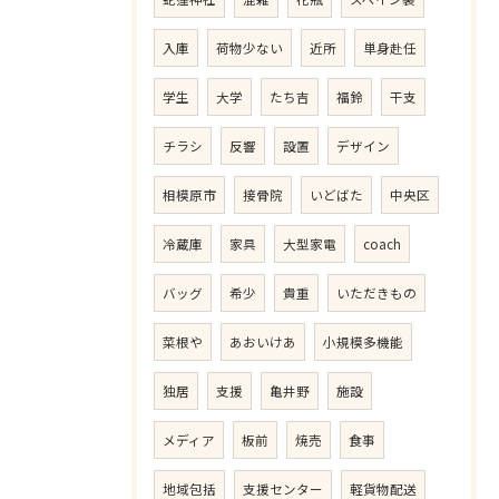
入庫
荷物少ない
近所
単身赴任
学生
大学
たち吉
福鈴
干支
チラシ
反響
設置
デザイン
相模原市
接骨院
いどばた
中央区
冷蔵庫
家具
大型家電
coach
バッグ
希少
貴重
いただきもの
菜根や
あおいけあ
小規模多機能
独居
支援
亀井野
施設
メディア
板前
焼売
食事
地域包括
支援センター
軽貨物配送