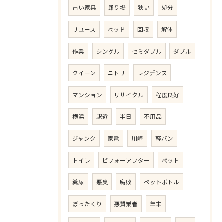
古い家具
踊り場
狭い
処分
リユース
ベッド
回収
解体
作業
シングル
セミダブル
ダブル
クイーン
ニトリ
レジデンス
マンション
リサイクル
程度良好
横浜
駅近
半日
不用品
ジャンク
家電
川崎
軽バン
トイレ
ビフォーアフター
ペット
糞尿
悪臭
腐敗
ペットボトル
ぼったくり
悪質業者
年末