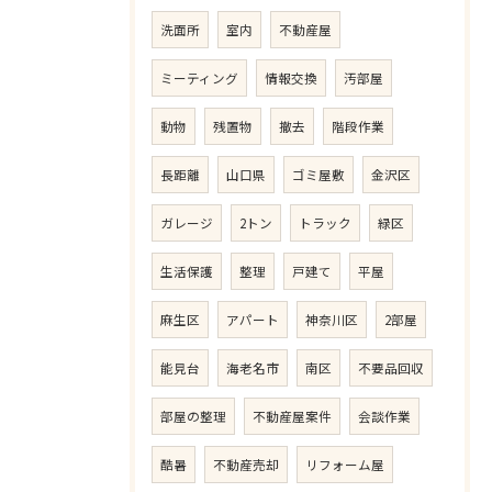
洗面所
室内
不動産屋
ミーティング
情報交換
汚部屋
動物
残置物
撤去
階段作業
長距離
山口県
ゴミ屋敷
金沢区
ガレージ
2トン
トラック
緑区
生活保護
整理
戸建て
平屋
麻生区
アパート
神奈川区
2部屋
能見台
海老名市
南区
不要品回収
部屋の整理
不動産屋案件
会談作業
酷暑
不動産売却
リフォーム屋