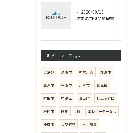
2026/08/10
海老名市遺品整理費用の節約術と相談ポイント
タグ
Tags
東京都
清瀬市
神奈川県
綾瀬市
藤沢市
横浜市
川崎市
鶴見区
町田市
中野区
葉山町
保土ヶ谷区
座間市
団地
5階
エレベーターなし
多摩市
大型家具
古い家電