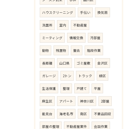
ハウスクリーニング
手伝い
換気扇
洗面所
室内
不動産屋
ミーティング
情報交換
汚部屋
動物
残置物
撤去
階段作業
長距離
山口県
ゴミ屋敷
金沢区
ガレージ
2トン
トラック
緑区
生活保護
整理
戸建て
平屋
麻生区
アパート
神奈川区
2部屋
能見台
海老名市
南区
不要品回収
部屋の整理
不動産屋案件
会談作業