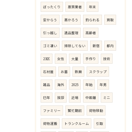
ぼったくり
悪質業者
年末
安からう
悪かろう
釣られる
買取
引っ越し
遺品整理
高齢者
ゴミ凄い
掃除してない
新宿
都内
23区
女性
大量
手作り
技術
石材屋
お墓
鉄屑
スクラップ
雑品
海外
2025
年始
年男
巳年
挨拶
近場
中距離
ミニ
ファミリー
繁忙期前
荷物移動
荷物運搬
トランクルーム
引取