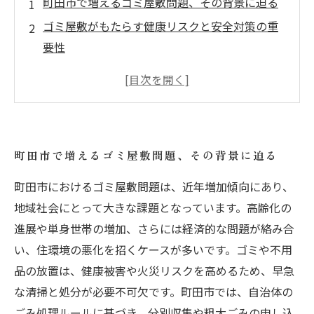
町田市で増えるゴミ屋敷問題、その背景に迫る
ゴミ屋敷がもたらす健康リスクと安全対策の重
要性
町田市で実践！効果的な不用品処分のステップ
とは？
専門業者が教えるゴミ屋敷清掃のポイントと手
順
町田市で増えるゴミ屋敷問題、その背景に迫る
清掃から整理整頓まで、町田市で快適な生活空
間を取り戻す方法
町田市におけるゴミ屋敷問題は、近年増加傾向にあり、
町田市の不用品回収サービスの選び方と利用の
地域社会にとって大きな課題となっています。高齢化の
コツ
進展や単身世帯の増加、さらには経済的な問題が絡み合
い、住環境の悪化を招くケースが多いです。ゴミや不用
自治体ルールを活用して賢く処分！町田市のご
品の放置は、健康被害や火災リスクを高めるため、早急
み処理ガイド
な清掃と処分が必要不可欠です。町田市では、自治体の
ごみ処理ルールに基づき、分別収集や粗大ごみの申し込