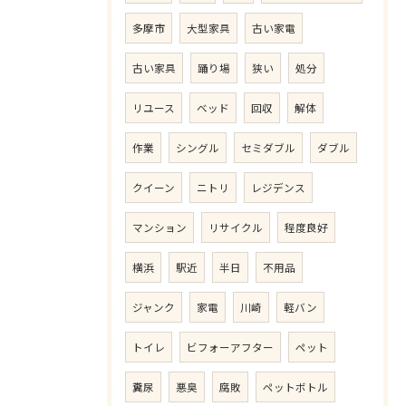
多摩市
大型家具
古い家電
古い家具
踊り場
狭い
処分
リユース
ベッド
回収
解体
作業
シングル
セミダブル
ダブル
クイーン
ニトリ
レジデンス
マンション
リサイクル
程度良好
横浜
駅近
半日
不用品
ジャンク
家電
川崎
軽バン
トイレ
ビフォーアフター
ペット
糞尿
悪臭
腐敗
ペットボトル