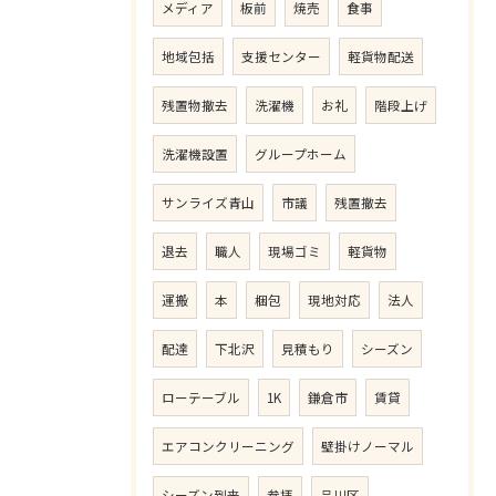
メディア
板前
焼売
食事
地域包括
支援センター
軽貨物配送
残置物撤去
洗濯機
お礼
階段上げ
洗濯機設置
グループホーム
サンライズ青山
市議
残置撤去
退去
職人
現場ゴミ
軽貨物
運搬
本
梱包
現地対応
法人
配達
下北沢
見積もり
シーズン
ローテーブル
1K
鎌倉市
賃貸
エアコンクリーニング
壁掛けノーマル
シーズン到来
参拝
品川区