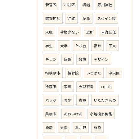
新宿区
杉並区
初詣
寒川神社
蛇窪神社
混雑
花瓶
スペイン製
入庫
荷物少ない
近所
単身赴任
学生
大学
たち吉
福鈴
干支
チラシ
反響
設置
デザイン
相模原市
接骨院
いどばた
中央区
冷蔵庫
家具
大型家電
coach
バッグ
希少
貴重
いただきもの
菜根や
あおいけあ
小規模多機能
独居
支援
亀井野
施設