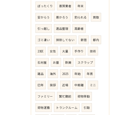
ぼったくり
悪質業者
年末
安からう
悪かろう
釣られる
買取
引っ越し
遺品整理
高齢者
ゴミ凄い
掃除してない
新宿
都内
23区
女性
大量
手作り
技術
石材屋
お墓
鉄屑
スクラップ
雑品
海外
2025
年始
年男
巳年
挨拶
近場
中距離
ミニ
ファミリー
繁忙期前
荷物移動
荷物運搬
トランクルーム
引取