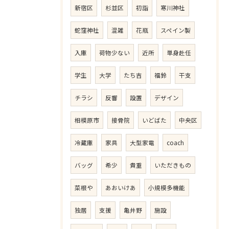
新宿区
杉並区
初詣
寒川神社
蛇窪神社
混雑
花瓶
スペイン製
入庫
荷物少ない
近所
単身赴任
学生
大学
たち吉
福鈴
干支
チラシ
反響
設置
デザイン
相模原市
接骨院
いどばた
中央区
冷蔵庫
家具
大型家電
coach
バッグ
希少
貴重
いただきもの
菜根や
あおいけあ
小規模多機能
独居
支援
亀井野
施設