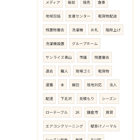
メディア
板前
焼売
食事
地域包括
支援センター
軽貨物配送
残置物撤去
洗濯機
お礼
階段上げ
洗濯機設置
グループホーム
サンライズ青山
市議
残置撤去
退去
職人
現場ゴミ
軽貨物
運搬
本
梱包
現地対応
法人
配達
下北沢
見積もり
シーズン
ローテーブル
1K
鎌倉市
賃貸
エアコンクリーニング
壁掛けノーマル
シーズン到来
参拝
品川区