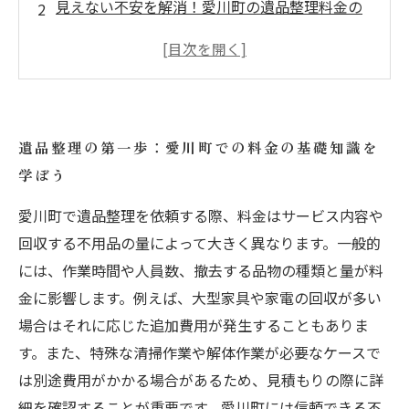
見えない不安を解消！愛川町の遺品整理料金の
詳細を掘り下げる
サービス内容と料金の関係性：愛川町で選ぶ安
心な遺品整理
料金トラブルを避けるためのポイント：愛川町
遺品整理の第一歩：愛川町での料金の基礎知識を
の遺品整理で知っておくべき注意点
学ぼう
納得のいく遺品整理を終えて：愛川町で安心し
て依頼するためのまとめ
愛川町で遺品整理を依頼する際、料金はサービス内容や
愛川町の不用品回収業者を比較！遺品整理料金
回収する不用品の量によって大きく異なります。一般的
とサービスの違いを解説
には、作業時間や人員数、撤去する品物の種類と量が料
金に影響します。例えば、大型家具や家電の回収が多い
初めての遺品整理でも安心！愛川町で賢く料金
場合はそれに応じた追加費用が発生することもありま
を抑えるコツ
す。また、特殊な清掃作業や解体作業が必要なケースで
は別途費用がかかる場合があるため、見積もりの際に詳
細を確認することが重要です。愛川町には信頼できる不