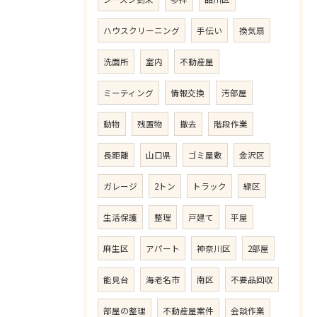
ハウスクリーニング
手伝い
換気扇
洗面所
室内
不動産屋
ミーティング
情報交換
汚部屋
動物
残置物
撤去
階段作業
長距離
山口県
ゴミ屋敷
金沢区
ガレージ
2トン
トラック
緑区
生活保護
整理
戸建て
平屋
麻生区
アパート
神奈川区
2部屋
能見台
海老名市
南区
不要品回収
部屋の整理
不動産屋案件
会談作業