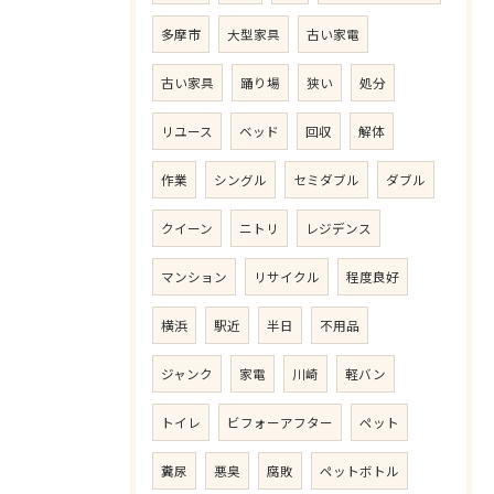
多摩市
大型家具
古い家電
古い家具
踊り場
狭い
処分
リユース
ベッド
回収
解体
作業
シングル
セミダブル
ダブル
クイーン
ニトリ
レジデンス
マンション
リサイクル
程度良好
横浜
駅近
半日
不用品
ジャンク
家電
川崎
軽バン
トイレ
ビフォーアフター
ペット
糞尿
悪臭
腐敗
ペットボトル