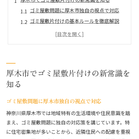
ゴミ屋敷問題に厚木市独自の視点で対応
ゴミ屋敷片付けの基本ルールを徹底解説
厚木市のゴミ屋敷条例と実践例の紹介
ゴミ屋敷解消へ向けた地域の取り組み方
失敗しないゴミ屋敷片付けの初動ポイント
専門オーガナイザーが導く快適な暮らし
厚木市でゴミ屋敷片付けの新常識を
ゴミ屋敷に強いオーガナイザーの活用法
知る
専門オーガナイザーによる片付け手順とは
ゴミ屋敷改善で暮らしが変わる理由
ゴミ屋敷問題に厚木市独自の視点で対応
厚木市で選ぶべきオーガナイザーの特徴
神奈川県厚木市では地域特有の生活環境や住民意識を踏
ゴミ屋敷の悩みを専門家が解消する秘訣
まえ、ゴミ屋敷問題に独自の対応策を講じています。特
ゴミ屋敷の悩み解消ならプロの知恵を活用
に住宅密集地が多いことから、近隣住民への配慮を重視
ゴミ屋敷解決にプロが選ばれる理由