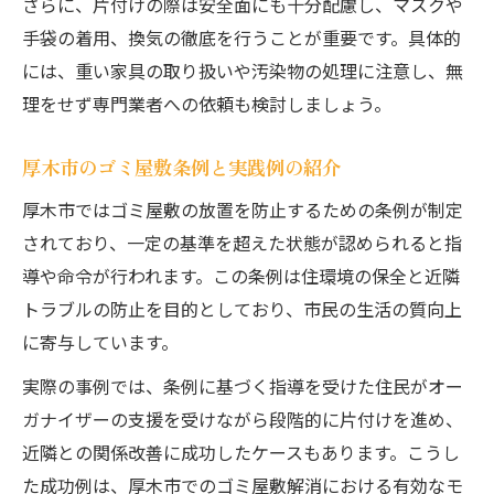
さらに、片付けの際は安全面にも十分配慮し、マスクや
ゴミ屋敷から快適空間へ導く整理方法
手袋の着用、換気の徹底を行うことが重要です。具体的
住環境を守るゴミ屋敷対策の工夫
には、重い家具の取り扱いや汚染物の処理に注意し、無
厚木市のルールに合わせた片付け術
理をせず専門業者への依頼も検討しましょう。
無理なくゴミ屋敷を卒業するためのヒント集
厚木市のゴミ屋敷条例と実践例の紹介
ゴミ屋敷片付けを無理なく進めるコツ
厚木市ではゴミ屋敷の放置を防止するための条例が制定
心の負担を減らすゴミ屋敷対処法とは
されており、一定の基準を超えた状態が認められると指
一歩ずつ進めるゴミ屋敷整理の秘訣
導や命令が行われます。この条例は住環境の保全と近隣
ゴミ屋敷卒業後のサポート活用方法
トラブルの防止を目的としており、市民の生活の質向上
厚木市で挫折しない片付け継続術
に寄与しています。
実際の事例では、条例に基づく指導を受けた住民がオー
ガナイザーの支援を受けながら段階的に片付けを進め、
近隣との関係改善に成功したケースもあります。こうし
た成功例は、厚木市でのゴミ屋敷解消における有効なモ