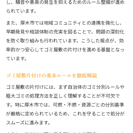
し、騒音や悪臭の発生を抑えるためのルール整備が進め
専門家が実践するゴミ屋敷片付けノウハウ
られています。
プロ視点で見るゴミ屋敷再発防止策
また、厚木市では地域コミュニティとの連携を強化し、
ゴミ屋敷片付けで得られる安心と信頼
早期発見や相談体制の充実を図ることで、問題の深刻化
プロの知識が厚木市の悩みに役立つ理由
を防ぐ取り組みも行われています。こうした視点が、効
効率的にゴミ屋敷を整理する実践的アドバイス
率的かつ安心してゴミ屋敷の片付けを進める基盤となっ
ています。
ゴミ屋敷整理を効率化する具体的な手順
厚木市で役立つゴミ屋敷分別のコツ
ゴミ屋敷片付けの基本ルールを徹底解説
ゴミ屋敷片付けの時間短縮テクニック
ゴミ屋敷の片付けには、まず自治体のゴミ分別ルールや
効率的なゴミ屋敷片付けの事前準備
粗大ゴミの処理方法を正しく理解することが不可欠で
片付け作業で注意すべきゴミ屋敷の特徴
す。特に厚木市では、可燃・不燃・資源ごとの分別基準
住環境改善に役立つ厚木市の片付け術を解説
が厳格に定められているため、これを守ることで処分が
ゴミ屋敷片付けで住環境を劇的に改善
スムーズに進みます。
厚木市で実践したい片付け術の基本