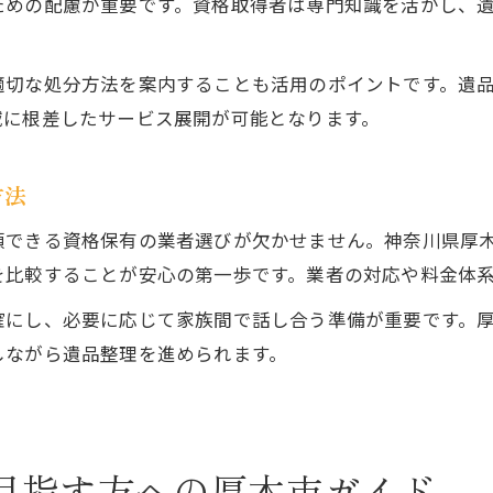
ための配慮が重要です。資格取得者は専門知識を活かし、
遺品整理の資格取得が信頼につながる理由
厚木市で信頼される遺品整理士の特徴
適切な処分方法を案内することも活用のポイントです。遺
遺品整理資格が選ばれる現場の声を紹介
域に根差したサービス展開が可能となります。
厚木市で安心できる遺品整理士の見極め方
遺品整理資格がもたらす安心対応の実例
方法
頼できる資格保有の業者選びが欠かせません。神奈川県厚
を比較することが安心の第一歩です。業者の対応や料金体
確にし、必要に応じて家族間で話し合う準備が重要です。
しながら遺品整理を進められます。
目指す方への厚木市ガイド