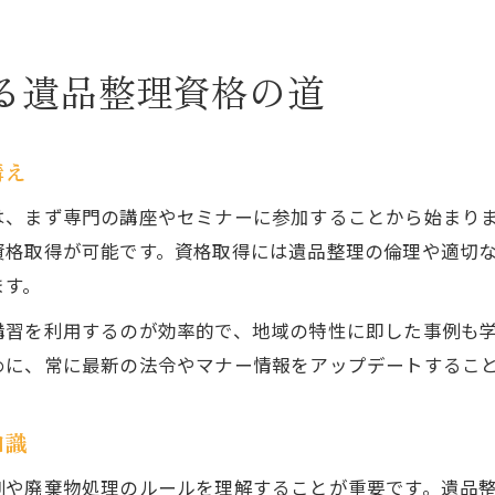
遺品整理を安心して始めるための準備方法
遺品整理士資格取得を目指す方への厚木市ガイド
る遺品整理資格の道
遺品整理士資格を取得する具体的な手順解説
厚木市で受けられる遺品整理士講座の特徴
遺品整理士の難易度と合格のコツを紹介
構え
遺品整理の資格を目指す上での注意点
は、まず専門の講座やセミナーに参加することから始まり
厚木市で資格取得を支援するサービス活用術
資格取得が可能です。資格取得には遺品整理の倫理や適切
安心の遺品整理へつなげる資格取得法とは
ます。
遺品整理資格がもたらす安心感の理由とは
講習を利用するのが効率的で、地域の特性に即した事例も
厚木市で信頼される遺品整理士の条件
めに、常に最新の法令やマナー情報をアップデートするこ
遺品整理資格取得のメリットと実際の活用例
安心して任せられる遺品整理士の選び方
知識
遺品整理士資格が必要とされる現場の背景
例や廃棄物処理のルールを理解することが重要です。遺品