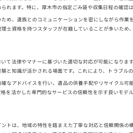
遺品整理資格が活きる厚木市の活用ポイント
められます。特に、厚木市の指定ごみ袋や収集日程の確認
遺品整理資格を活かす現場での実践テクニック
いため、遺族とのコミュニケーションを密にしながら作業
厚木市で求められる遺品整理の専門対応例
整理士資格を持つスタッフが在籍していることが多いため
遺品整理資格が厚木市で信頼される理由
安心対応のための遺品整理資格活用法
厚木市で資格活用を広げるための工夫
おいて法律やマナーに基づいた適切な対応が可能になりま
厚木市で遺品整理を専門的に進める知識とコツ
経験と知識が活かされる場面です。これにより、トラブル
遺品整理資格が活用できる専門知識とは何か
的確なアドバイスを行い、遺品の供養手配やリサイクル可
厚木市で遺品整理を丁寧に進めるための工夫
資格を活かした専門的なサービスの信頼性を示す良いモデ
遺品整理士資格が現場で発揮する対応力
厚木市で必要な遺品整理の法律知識
ト
専門的な遺品整理資格を活かす現場対応術
イントは、地域の特性を踏まえた丁寧な対応と信頼関係の
資格を活かした遺品整理で得られる信頼感