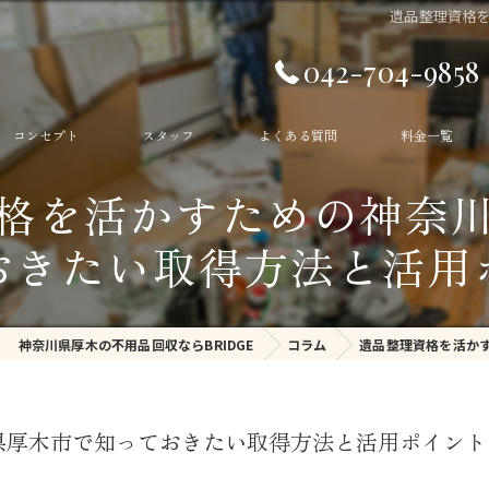
遺品整理資格
042-704-9858
コンセプト
スタッフ
よくある質問
料金一覧
格を活かすための神奈
生前整理
おきたい取得方法と活用
遺品整理
ゴミ部屋
神奈川県厚木の不用品回収ならBRIDGE
コラム
遺品整理資格を活か
ゴミ屋敷
不用品回収
県厚木市で知っておきたい取得方法と活用ポイント
残置物撤去