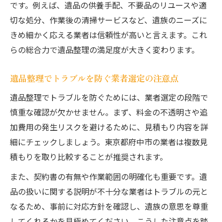
です。例えば、遺品の供養手配、不要品のリユースや適
ット
切な処分、作業後の清掃サービスなど、遺族のニーズに
残置物回収を含む遺品整理業者のサービス
きめ細かく応える業者は信頼性が高いと言えます。これ
活用法
らの総合力で遺品整理の満足度が大きく変わります。
遺品整理依頼時に生前整理も進めるコツ
不用品回収を含めた遺品整理のポイント
遺品整理でトラブルを防ぐ業者選定の注意点
家財整理業者によるトータルサポートの利
遺品整理でトラブルを防ぐためには、業者選定の段階で
点
慎重な確認が欠かせません。まず、料金の不透明さや追
加費用の発生リスクを避けるために、見積もり内容を詳
細にチェックしましょう。東京都府中市の業者は複数見
積もりを取り比較することが推奨されます。
また、契約書の有無や作業範囲の明確化も重要です。遺
品の扱いに関する説明が不十分な業者はトラブルの元と
なるため、事前に対応方針を確認し、遺族の意思を尊重
してくれるかを見極めてください。こうした注意点を踏