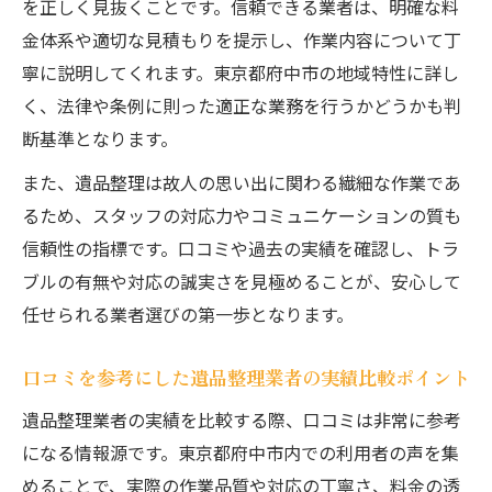
を正しく見抜くことです。信頼できる業者は、明確な料
え
金体系や適切な見積もりを提示し、作業内容について丁
プロによる遺品整理の流れとサポート内容
寧に説明してくれます。東京都府中市の地域特性に詳し
く、法律や条例に則った適正な業務を行うかどうかも判
女性スタッフ在籍業者による安心遺品整理
断基準となります。
の魅力
遺品整理時に活用したい片付け・供養のポ
また、遺品整理は故人の思い出に関わる繊細な作業であ
イント
るため、スタッフの対応力やコミュニケーションの質も
遺品整理でのリユース・買取活用法と注意
信頼性の指標です。口コミや過去の実績を確認し、トラ
点
ブルの有無や対応の誠実さを見極めることが、安心して
任せられる業者選びの第一歩となります。
口コミを活用した安心の遺品整理依頼
遺品整理業者の口コミで分かる信頼度チェ
口コミを参考にした遺品整理業者の実績比較ポイント
ック法
遺品整理業者の実績を比較する際、口コミは非常に参考
安心して任せられる遺品整理業者の見極め
になる情報源です。東京都府中市内での利用者の声を集
方
めることで、実際の作業品質や対応の丁寧さ、料金の透