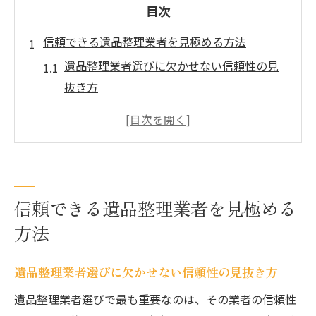
目次
信頼できる遺品整理業者を見極める方法
遺品整理業者選びに欠かせない信頼性の見
抜き方
口コミを参考にした遺品整理業者の実績比
較ポイント
遺品整理士在籍の業者が安心な理由とその
特徴
遺品整理業者の対応力とアフターサービス
信頼できる遺品整理業者を見極める
の重要性
方法
遺品整理でトラブルを防ぐ業者選定の注意
点
遺品整理業者選びに欠かせない信頼性の見抜き方
精神的負担を減らす遺品整理のコツ
遺品整理業者選びで最も重要なのは、その業者の信頼性
遺品整理で心の負担を軽減する準備と心構