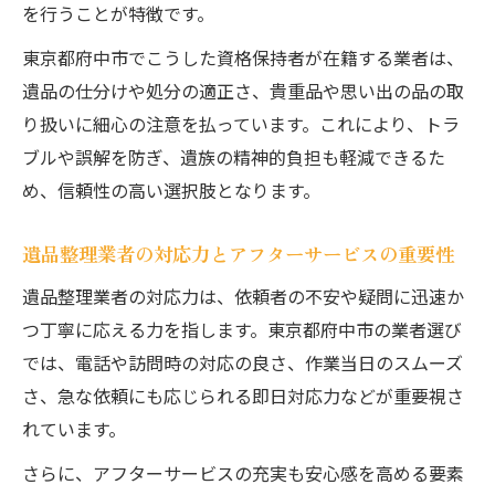
較方法
を行うことが特徴です。
即日対応時の遺品整理費用と見積もりの注
東京都府中市でこうした資格保持者が在籍する業者は、
意点
遺品の仕分けや処分の適正さ、貴重品や思い出の品の取
遺品整理における女性視点のサポート体制
り扱いに細心の注意を払っています。これにより、トラ
女性スタッフが在籍する遺品整理業者の安
ブルや誤解を防ぎ、遺族の精神的負担も軽減できるた
心感
め、信頼性の高い選択肢となります。
遺品整理で求められる女性ならではの心配
遺品整理業者の対応力とアフターサービスの重要性
り
女性視点で選ぶ遺品整理サービスの特徴
遺品整理業者の対応力は、依頼者の不安や疑問に迅速か
女性スタッフ対応の遺品整理業者の選び方
つ丁寧に応える力を指します。東京都府中市の業者選び
では、電話や訪問時の対応の良さ、作業当日のスムーズ
遺品整理で女性が重視するサポート体制と
さ、急な依頼にも応じられる即日対応力などが重要視さ
は
れています。
生前整理や残置物回収も一括で依頼するには
さらに、アフターサービスの充実も安心感を高める要素
生前整理と遺品整理を同時に依頼するメリ