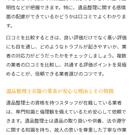
実績豊富な遺品整理業者の口コミ評判の活
明性などが把握できます。特に、遺品整理に関する感情
用法
面の配慮ができているかどうかは口コミでよくわかりま
口コミから見る遺品整理サービスの選択ポ
す。
イント
口コミを比較するときは、良い評価だけでなく悪い評価
遺品整理依頼前に確認すべき口コミの注意
にも目を通し、どのようなトラブルが起きやすいか、業
点
者の対応力がどうだったかをチェックしましょう。複数
即日対応が魅力の遺品整理サービス案内
の業者の口コミを比較し、共通する評価ポイントを見極
遺品整理業者の即日対応サービスの特徴と
めることが、信頼できる業者選びのコツです。
メリット
急ぎの遺品整理依頼時に確認すべき業者の
遺品整理士在籍の業者が安心な理由とその特徴
対応力
遺品整理士の資格を持つスタッフが在籍している業者
即日対応可能な遺品整理業者の選定ポイン
は、専門知識と倫理観を備えているため安心して依頼で
ト
きます。遺品整理士は遺品の取り扱いや供養、法令遵守
安心して任せられる遺品整理サービスの比
に関する知識を持ち、故人の思いを尊重した丁寧な作業