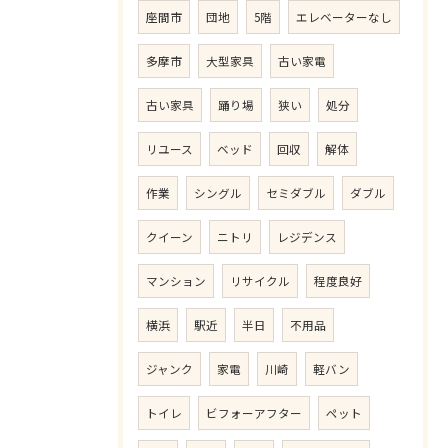
座間市
団地
5階
エレベーターなし
多摩市
大型家具
古い家電
古い家具
踊り場
狭い
処分
リユース
ベッド
回収
解体
作業
シングル
セミダブル
ダブル
クイーン
ニトリ
レジデンス
マンション
リサイクル
程度良好
横浜
駅近
半日
不用品
ジャンク
家電
川崎
軽バン
トイレ
ビフォーアフター
ペット