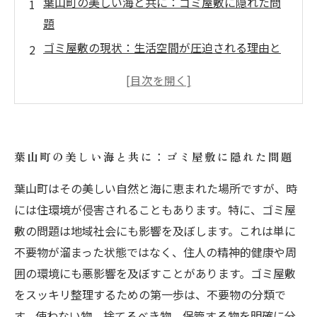
葉山町の美しい海と共に：ゴミ屋敷に隠れた問
題
ゴミ屋敷の現状：生活空間が圧迫される理由と
は？
実践しよう！整理の第一歩：効率的な整理術の
紹介
不用品回収業者の選び方：信頼できるサービス
葉山町の美しい海と共に：ゴミ屋敷に隠れた問題
を探すには
心と空間がスッキリする：整理整頓の効果とは
葉山町はその美しい自然と海に恵まれた場所ですが、時
葉山町の快適な暮らし：整理後の新しい生活ス
には住環境が侵害されることもあります。特に、ゴミ屋
タイル
敷の問題は地域社会にも影響を及ぼします。これは単に
不要物が溜まった状態ではなく、住人の精神的健康や周
整理整頓の先にある幸せ：ゴミ屋敷からの脱出
囲の環境にも悪影響を及ぼすことがあります。ゴミ屋敷
物語
をスッキリ整理するための第一歩は、不要物の分類で
す。使わない物、捨てるべき物、保管する物を明確に分