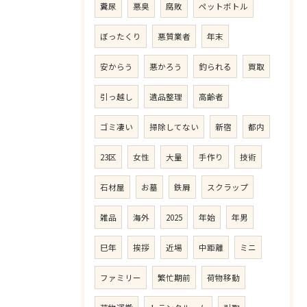
糞尿
悪臭
腐敗
ペットボトル
ぼったくり
悪質業者
年末
安からう
悪かろう
釣られる
買取
引っ越し
遺品整理
高齢者
ゴミ凄い
掃除してない
新宿
都内
23区
女性
大量
手作り
技術
石材屋
お墓
鉄屑
スクラップ
雑品
海外
2025
年始
年男
巳年
挨拶
近場
中距離
ミニ
ファミリー
繁忙期前
荷物移動