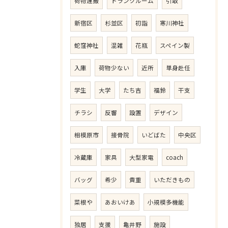
荷物運搬
トランクルーム
引取
新宿区
杉並区
初詣
寒川神社
蛇窪神社
混雑
花瓶
スペイン製
入庫
荷物少ない
近所
単身赴任
学生
大学
たち吉
福鈴
干支
チラシ
反響
設置
デザイン
相模原市
接骨院
いどばた
中央区
冷蔵庫
家具
大型家電
coach
バッグ
希少
貴重
いただきもの
菜根や
あおいけあ
小規模多機能
独居
支援
亀井野
施設