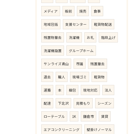
メディア
板前
焼売
食事
地域包括
支援センター
軽貨物配送
残置物撤去
洗濯機
お礼
階段上げ
洗濯機設置
グループホーム
サンライズ青山
市議
残置撤去
退去
職人
現場ゴミ
軽貨物
運搬
本
梱包
現地対応
法人
配達
下北沢
見積もり
シーズン
ローテーブル
1K
鎌倉市
賃貸
エアコンクリーニング
壁掛けノーマル