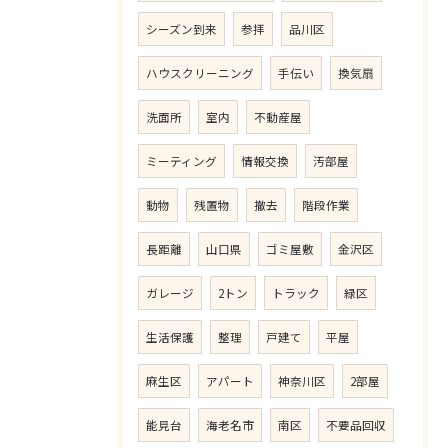
シーズン到来
参拝
品川区
ハウスクリーニング
手伝い
換気扇
洗面所
室内
不動産屋
ミーティング
情報交換
汚部屋
動物
残置物
撤去
階段作業
長距離
山口県
ゴミ屋敷
金沢区
ガレージ
2トン
トラック
緑区
生活保護
整理
戸建て
平屋
麻生区
アパート
神奈川区
2部屋
能見台
海老名市
南区
不要品回収