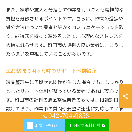
また、家族や友人と分担して作業を行うことも精神的な
負担を分散させるポイントです。さらに、作業の進捗や
処分方法について業者と細かくコミュニケーションを取
り、納得感を持って進めることで、心理的なストレスを
大幅に減らせます。町田市の評判の良い業者は、こうし
た心遣いを重視していることが多いです。
遺品整理で困った時のサポート体制紹介
遺品整理中に予期せぬ問題が生じた場合でも、しっかり
としたサポート体制が整っている業者であれば安心で
す。町田市の評判の遺品整理業者の多くは、相談窓口を
設けており、作業中の質問や要望に迅速に対応していま
042-704-9858
す。また、遺品の供養や特別清掃、不要品の適切な処分
お問い合わせ
LINEで無料相談
まで一括して依頼できるサービスもあります。