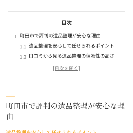
目次
町田市で評判の遺品整理が安心な理由
遺品整理を安心して任せられるポイント
口コミから見る遺品整理の信頼性の高さ
遺品整理業者の対応が評判な理由とは
町田市の遺品整理が選ばれる背景
安心して遺品整理を依頼できる環境
遺品整理を依頼する前に知りたい選び方
町田市で評判の遺品整理が安心な理
遺品整理業者の選び方と比較のコツ
由
口コミ重視で遺品整理業者を選ぶ方法
信頼できる遺品整理業者の見極め方
遺品整理を安心して任せられるポイント