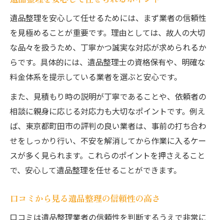
遺品整理サービスの内容と選択基準
遺品整理を安心して任せるためには、まず業者の信頼性
遺品整理依頼前に確認したいポイント
を見極めることが重要です。理由としては、故人の大切
丁寧な遺品整理を望む方へのポイント
な品々を扱うため、丁寧かつ誠実な対応が求められるか
遺品整理で大切にしたい丁寧な対応力
らです。具体的には、遺品整理士の資格保有や、明確な
スタッフの対応が丁寧な遺品整理の特徴
料金体系を提示している業者を選ぶと安心です。
遺品整理の丁寧さを見極めるポイント
また、見積もり時の説明が丁寧であることや、依頼者の
遺品整理で安心できる細やかなサービス
相談に親身に応じる対応力も大切なポイントです。例え
遺品整理を依頼する際の配慮すべき点
ば、東京都町田市の評判の良い業者は、事前の打ち合わ
口コミを活かして遺品整理業者を比較
せをしっかり行い、不安を解消してから作業に入るケー
スが多く見られます。これらのポイントを押さえること
遺品整理業者の口コミを比較する重要性
で、安心して遺品整理を任せることができます。
遺品整理のリアルな口コミ活用術
遺品整理口コミから学ぶ業者選びの秘訣
口コミから見る遺品整理の信頼性の高さ
評判の遺品整理業者を口コミで見極める
口コミは遺品整理業者の信頼性を判断するうえで非常に