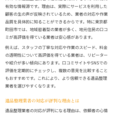
口コミと遺品整理業者の質の関係性
有効な情報源です。理由は、実際にサービスを利用した
安心を重視した遺品整理のサービス特徴
顧客の生の声が反映されているため、業者の対応や作業
安心の遺品整理サービスが人気の理由
品質を具体的に知ることができるからです。特に東京都
遺品整理で信頼されるサービス内容とは
町田市では、地域密着型の業者が多く、地元住民の口コ
安心感がある遺品整理サービスの選び方
ミが高評価を得ている業者は安心感があります。
遺品整理サービスの特徴と選択の基準
例えば、スタッフの丁寧な対応や作業のスピード、料金
スタッフ対応が安心な遺品整理の魅力
の透明性について高評価を得ている業者は、リピーター
遺品整理に不安がある方でも使いやすい方法
や紹介が多い傾向にあります。口コミサイトやSNSでの
評価を定期的にチェックし、複数の意見を比較すること
遺品整理の不安を解消するサービス利用法
もおすすめです。これにより、より信頼できる遺品整理
遺品整理初心者にもわかりやすい進め方
業者を選びやすくなります。
遺品整理の心理的負担を減らす工夫
遺品整理で困った時のサポート体制紹介
遺品整理業者の対応が評判な理由とは
遺品整理サービスの安心サポート内容
遺品整理業者の対応が評判になる理由は、依頼者の心情