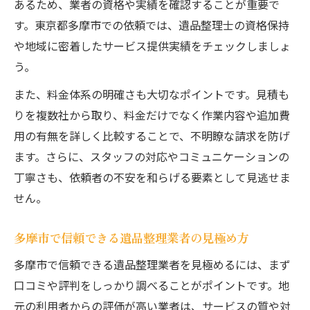
あるため、業者の資格や実績を確認することが重要で
口コミで選ぶ遺品整理業者のサービス内容
す。東京都多摩市での依頼では、遺品整理士の資格保持
遺品整理業者の高評価ポイントを徹底解説
や地域に密着したサービス提供実績をチェックしましょ
安心して遺品整理を依頼できる理由
う。
評判で分かる多摩市の遺品整理サービス事情
また、料金体系の明確さも大切なポイントです。見積も
多摩市で人気の遺品整理サービス最新事情
りを複数社から取り、料金だけでなく作業内容や追加費
評判をチェックして遺品整理業者を比較
用の有無を詳しく比較することで、不明瞭な請求を防げ
遺品整理の口コミから見る多摩市の傾向
ます。さらに、スタッフの対応やコミュニケーションの
遺品整理サービス選びで重視すべき評判と
丁寧さも、依頼者の不安を和らげる要素として見逃せま
は
せん。
多摩市の遺品整理でよくある評価ポイント
多摩市で信頼できる遺品整理業者の見極め方
信頼重視なら遺品整理士資格を確認しよう
遺品整理士資格が安心の証となる理由
多摩市で信頼できる遺品整理業者を見極めるには、まず
資格保持者による遺品整理のメリット
口コミや評判をしっかり調べることがポイントです。地
元の利用者からの評価が高い業者は、サービスの質や対
遺品整理士有資格業者の選び方ガイド