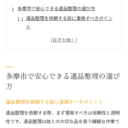
多摩市で安心できる遺品整理の選び方
遺品整理を依頼する前に重視すべきポイン
ト
多摩市で信頼できる遺品整理業者の見極め
方
口コミ評価が高い遺品整理サービスの特徴
とは
遺品整理で失敗しない業者選びのコツ
多摩市で安心できる遺品整理の選び
遺品整理の料金相場とサービス内容の確認
方
方法
高評価の遺品整理業者に依頼するメリットとは
遺品整理を依頼する前に重視すべきポイント
高評価遺品整理業者の信頼できる対応力
遺品整理を依頼する際、まず重視すべきは信頼性と透明
遺品整理をプロに任せる安心ポイント
性です。遺品整理は故人の大切な品を扱う繊細な作業で