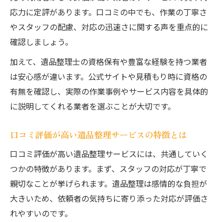
応力に定評があります。口コミの中でも、作業の丁寧さ
遺品整理で資格を重視する際のチェックポ
やスタッフの配慮、対応の迅速さに関する声を重点的に
イント
確認しましょう。
遺品整理士資格が信頼に繋がるポイント
加えて、遺品整理士の資格保有や豊富な経験を持つ業者
丁寧な遺品整理がもたらす安心の理由
は安心感が違います。公式サイトや見積もり時に資格の
遺品整理で丁寧な対応が重要な理由
有無を確認し、実際の作業事例やサービス内容を具体的
遺品整理作業の丁寧さが安心感に直結する
に説明してくれる業者を選ぶことが大切です。
大切な遺品を丁寧に取り扱うサービスの選
び方
口コミ評価が高い遺品整理サービスの特徴とは
遺品整理の丁寧な作業が心のケアに繋がる
口コミ評価が高い遺品整理サービスには、共通していく
遺品整理で丁寧さを見極めるポイント
つかの特徴があります。まず、スタッフの対応が丁寧で
見積もりと口コミから選ぶ遺品整理のコツ
親切なことが挙げられます。遺品整理は感情的な負担が
遺品整理の見積もりを取る際の注意点
大きいため、依頼者の気持ちに寄り添った対応が評価さ
れやすいのです。
口コミを活用した遺品整理業者の比較術