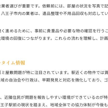
八王子駅前のゴミ屋敷片付け体験談を参考に
な業者選びが重要です。依頼前には、部屋の状況を写真で
再発防止を重視した八王子のゴミ屋敷対策
。八王子市内の業者は、遺品整理や不用品回収も対応して
ゴミ屋敷再発を防ぐ日常の整理整頓習慣
八王子のゴミ屋敷片付け後の見守りと支援
良く進めるために、事前に貴重品や必要な物の確認を行う
家族や周囲と連携したゴミ屋敷対策の進め方
住環境の回復につながります。これらの流れを理解し、計
リユースや買取サービス活用で再発防止を実現
八王子駅前付近の再発事例と対策のポイント
行政支援も活用したゴミ屋敷撤去の流れ
ルタイム情報
八王子市のゴミ屋敷条例や行政対応を詳しく解説
ゴミ屋敷問題が特に注目されています。駅近くの物件では
行政支援を利用したゴミ屋敷片付けの流れ
地域の自治会や行政は、早期発見と対応を強化しており、
ゴミ屋敷撤去で知っておきたい手続きの注意点
行政窓口へのゴミ屋敷相談方法とポイント
で、近隣住民が問題を報告しやすい環境ができているのが
八王子市のゴミ屋敷解体後に必要な手続きとは
八王子駅前の現状を踏まえ、地域全体での協力体制が今後