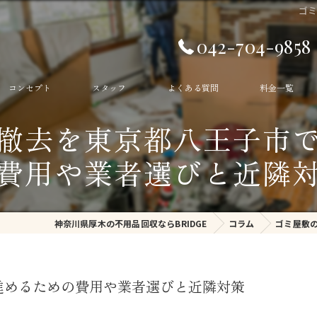
ゴ
042-704-9858
コンセプト
スタッフ
よくある質問
料金一覧
撤去を東京都八王子市
生前整理
費用や業者選びと近隣
遺品整理
ゴミ部屋
神奈川県厚木の不用品回収ならBRIDGE
コラム
ゴミ屋敷
ゴミ屋敷
不用品回収
進めるための費用や業者選びと近隣対策
残置物撤去