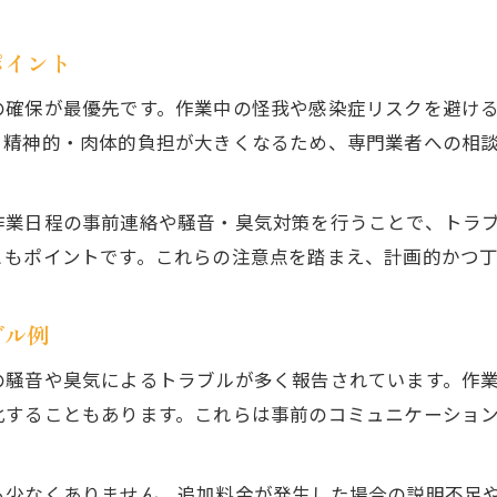
高齢者や家族のゴミ屋敷問題も安心解決へ
高齢者が抱えるゴミ屋敷問題の特徴と支援方法
ポイント
家族で取り組むゴミ屋敷片付けの成功事例
の確保が最優先です。作業中の怪我や感染症リスクを避け
八王子市で多い高齢者ゴミ屋敷の相談傾向
と精神的・肉体的負担が大きくなるため、専門業者への相
介護現場で役立つゴミ屋敷対応の具体策
ゴミ屋敷問題の早期発見と家族のかかわり方
作業日程の事前連絡や騒音・臭気対策を行うことで、トラ
ともポイントです。これらの注意点を踏まえ、計画的かつ
ブル例
の騒音や臭気によるトラブルが多く報告されています。作
化することもあります。これらは事前のコミュニケーショ
も少なくありません。追加料金が発生した場合の説明不足