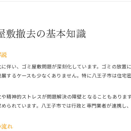
ゴミ屋敷片付けを始める際の注意点とポイント
八王子市でのゴミ屋敷掃除に多いトラブル例
衛生維持へ向けたゴミ屋敷片付けの実際
屋敷撤去の基本知識
ゴミ屋敷片付けで重視すべき衛生対策の基本
八王子でゴミ屋敷掃除に使われる主な手順を紹介
害虫や悪臭の防止に効果的なゴミ屋敷対応法
解説
プロによるゴミ屋敷片付け現場の工夫と実例
化に伴い、ゴミ屋敷問題が深刻化しています。ゴミの放置
衛生面を考慮した清掃と消臭サービスの選び方
発展するケースも少なくありません。特に八王子市は住宅
ゴミ屋敷問題に悩む方へ最初の一歩を提案
八王子でゴミ屋敷問題に向き合う心構え
立や精神的ストレスが問題解決の障壁となることもありま
相談やゴミ屋敷片付け依頼の第一歩を踏み出す
求められています。八王子市では行政と専門業者が連携し
家族と進めるゴミ屋敷片付けの進め方を解説
専門業者へのゴミ屋敷相談タイミングとは
の流れ