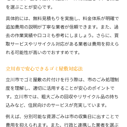
ゴミ屋敷片付け費用の基本を徹底解説
を選ぶことが安心です。
費用に影響する部屋やゴミの量とは
具体的には、無料見積もりを実施し、料金体系が明確で
立川市で利用できる助成や制度紹介
追加費用の説明が丁寧な業者が信頼できます。また、過
ゴミ屋敷業者選びで重視すべき費用面
去の作業実績や口コミも参考にしましょう。さらに、買
見積もり比較で分かるゴミ屋敷費用の差
取サービスやリサイクル対応がある業者は費用を抑えら
片付け業者選びで失敗しない見極め方
れる可能性が高いのでおすすめです。
ゴミ屋敷業者の信頼性を見極める基準
立川市で安心できるゴミ屋敷対応法
費用トラブルを避ける業者選びのコツ
立川市でゴミ屋敷の片付けを行う際は、市のごみ処理制
口コミや評判が良いゴミ屋敷業者の特徴
度を理解し、適切に活用することが安心のポイントで
立川市でおすすめの片付け業者の選び方
す。立川市では、粗大ごみの回収やリサイクル品の持ち
ゴミ屋敷片付け費用を比べて納得依頼
込みなど、住民向けのサービスが充実しています。
例えば、分別可能な資源ごみは市の収集日に出すことで
費用を抑えられます。また、行政と連携した業者を選ぶ