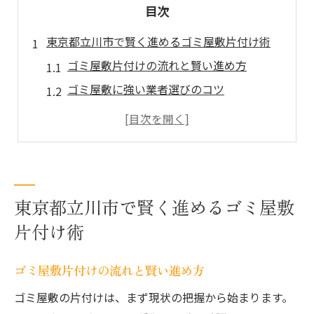
目次
東京都立川市で賢く進めるゴミ屋敷片付け術
ゴミ屋敷片付けの流れと賢い進め方
ゴミ屋敷に強い業者選びのコツ
立川市で安心できるゴミ屋敷対応法
片付け前に知っておきたい準備とは
ゴミ屋敷相談時のポイントと注意点
ゴミ屋敷片付け費用の相場と抑えるコツ
東京都立川市で賢く進めるゴミ屋敷
ゴミ屋敷片付け費用の目安と相場感
片付け術
料金が変動するゴミ屋敷の要因とは
費用を抑えるための見積もり活用法
ゴミ屋敷片付けの流れと賢い進め方
不要品回収でゴミ屋敷費用を減らす方法
ゴミ屋敷の片付けは、まず現状の把握から始まります。
ゴミ屋敷費用の安くなるタイミング解説