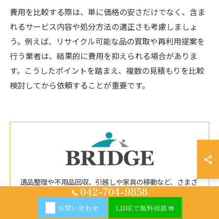
費用を比較する際は、単に価格の安さだけでなく、含ま
れるサービス内容や処分方法の適正さも考慮しましょ
う。例えば、リサイクル可能な品の買取や再利用提案を
行う業者は、結果的に費用を抑えられる場合がありま
す。こうしたポイントを踏まえ、複数の見積もりを比較
検討してから依頼することが重要です。
遺品整理や不用品回収、引越しや家具の移動など、さまざ
042-704-9858
まな作業をサポートしています。不用品の仕分けと適切な
処分を行い、リサイクルできる物品も大切に扱うなど、住
お問い合わせ
LINEで無料相談
まいの維持を厚木でお手伝いします。